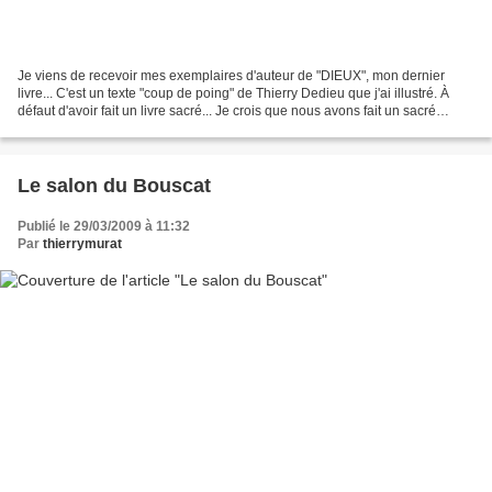
Je viens de recevoir mes exemplaires d'auteur de "DIEUX", mon dernier
livre... C'est un texte "coup de poing" de Thierry Dedieu que j'ai illustré. À
défaut d'avoir fait un livre sacré... Je crois que nous avons fait un sacré
bouquin... Ce qui est sûr...
Le salon du Bouscat
Publié le 29/03/2009 à 11:32
Par
thierrymurat