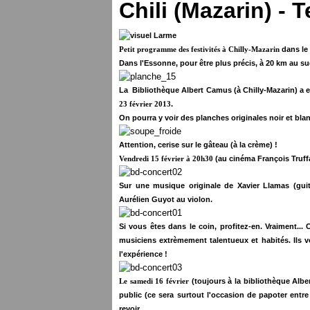
Chili (Mazarin) -
dans le 
Petit programme des festivités à Chilly-Mazarin
Dans l'Essonne, pour être plus précis, à 20 km au sud
La Bibliothèque Albert Camus (à Chilly-Mazarin) a eu
.
23 février 2013
On pourra y voir des planches originales noir et blan
Attention, cerise sur le gâteau (à la crème) !
(au cinéma François Truff
Vendredi 15 février à 20h30
Sur une musique originale de Xavier Llamas (gui
Aurélien Guyot au violon.
Si vous êtes dans le coin, profitez-en. Vraiment...
musiciens extrèmement talentueux et habités. Ils v
l'expérience !
(toujours à la bibliothèque Alber
Le samedi 16 février
public (ce sera surtout l'occasion de papoter entr
revoir.