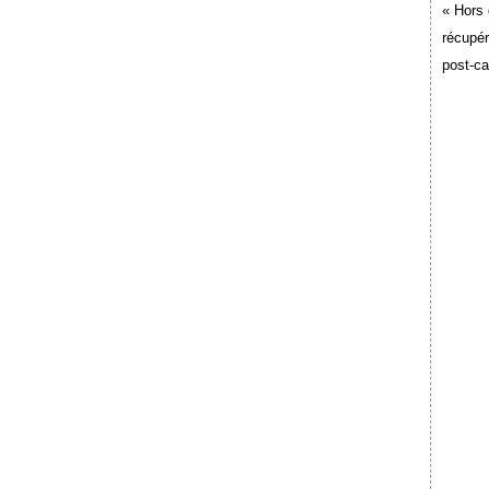
« Hors 
récupér
post-c