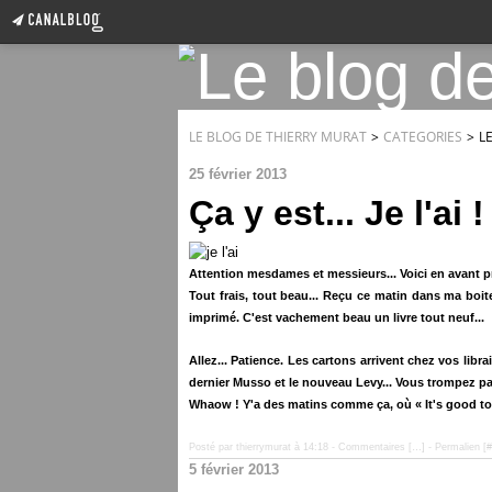
LE BLOG DE THIERRY MURAT
>
CATEGORIES
>
L
25 février 2013
Ça y est... Je l'ai !
Attention mesdames et messieurs... Voici en avant p
Tout frais, tout beau... Reçu ce matin dans ma boite
imprimé. C'est vachement beau un livre tout neuf...
Allez... Patience. Les cartons arrivent chez vos librai
dernier Musso et le nouveau Levy... Vous trompez pa
Whaow ! Y'a des matins comme ça, où « It's good to b
Posté par thierrymurat à 14:18 -
Commentaires [
…
]
- Permalien [
#
5 février 2013