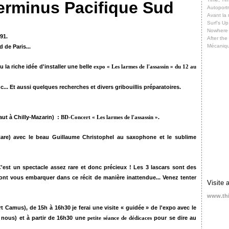
 Terminus Pacifique Sud
Autoportr
Avant la 
Surf’s Up
Nowhere
91.
After th
Mécaniq
 de Paris...
 la riche idée d'installer une belle
expo « Les larmes de l'assassin »
du 12 au
c... Et aussi quelques recherches et divers gribouillis préparatoires.
aut à Chilly-Mazarin) :
.
BD-Concert « Les larmes de l'assassin »
tare) avec le beau Guillaume Christophel au saxophone et le sublime
 C'est un spectacle assez rare et donc précieux ! Les 3 lascars sont des
ont vous embarquer dans ce récit de manière inattendue... Venez tenter
Visite 
www.th
t Camus), de 15h à 16h30 je ferai une visite « guidée » de l'expo avec le
e nous) et à partir de 16h30 une
pour se dire au
petite séance de dédicaces