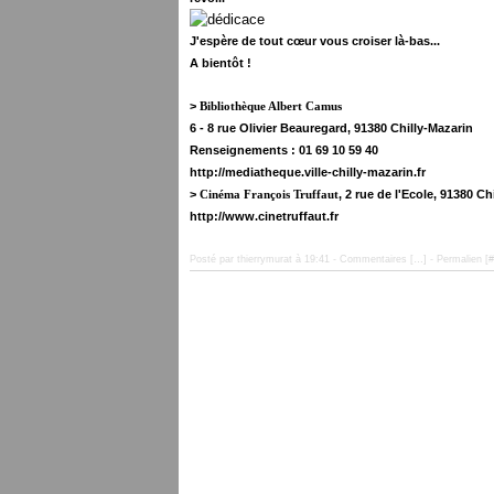
J'espère de tout cœur vous croiser là-bas...
A bientôt !
>
Bibliothèque Albert Camus
6 - 8 rue Olivier Beauregard, 91380 Chilly-Mazarin
Renseignements : 01 69 10 59 40
http://mediatheque.ville-chilly-mazarin.fr
>
, 2 rue de l'Ecole,
91380 Chi
Cinéma François Truffaut
http://www.cinetruffaut.fr
Posté par thierrymurat à 19:41 -
Commentaires [
…
]
- Permalien [
#