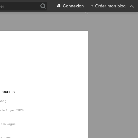
Connexion
+
Créer mon blog
s récents
Song
ie le 10 juin 2026 !
e la vague...
me, Time