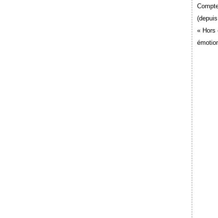
Compte
(depuis
« Hors 
émotion