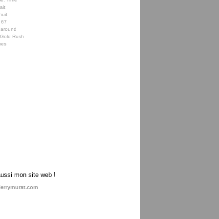
ait
nuit
 67
 around
e Gold Rush
ues
aussi mon site web !
ierrymurat.com