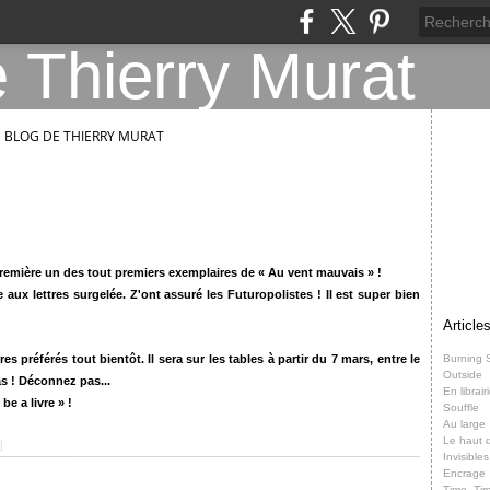
E BLOG DE THIERRY MURAT
remière un des tout premiers exemplaires de « Au vent mauvais » !
 aux lettres surgelée. Z'ont assuré les Futuropolistes ! Il est super bien
Article
res préférés tout bientôt. Il sera sur les tables à partir du 7 mars, entre le
Burning 
Outside
s ! Déconnez pas...
En librair
e a livre » !
Souffle
Au large
Le haut d
]
Invisibles
Encrage
Time, Ti