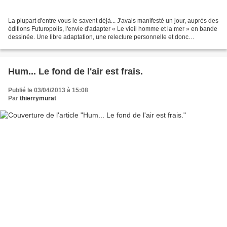
La plupart d'entre vous le savent déjà... J'avais manifesté un jour, auprès des
éditions Futuropolis, l'envie d'adapter « Le vieil homme et la mer » en bande
dessinée. Une libre adaptation, une relecture personnelle et donc
subjective, réécriture, etc......
Hum... Le fond de l'air est frais.
Publié le 03/04/2013 à 15:08
Par
thierrymurat