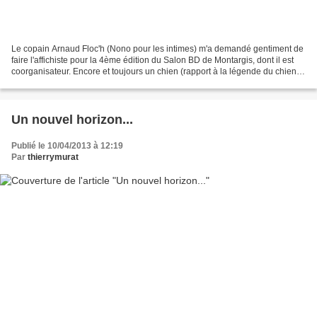
Le copain Arnaud Floc'h (Nono pour les intimes) m'a demandé gentiment de
faire l'affichiste pour la 4ème édition du Salon BD de Montargis, dont il est
coorganisateur. Encore et toujours un chien (rapport à la légende du chien
de Montargis, bien sûr)....
Un nouvel horizon...
Publié le 10/04/2013 à 12:19
Par
thierrymurat