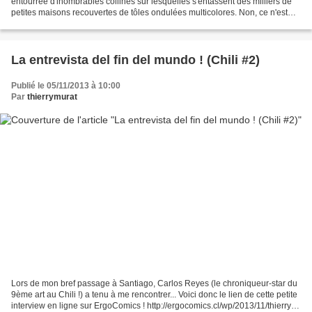
entourrée d'inombrables collines sur lesquelles s'entassent des milliers de
petites maisons recouvertes de tôles ondulées multicolores. Non, ce n'est
pas San Francisco en pleine période...
La entrevista del fin del mundo ! (Chili #2)
Publié le 05/11/2013 à 10:00
Par
thierrymurat
Lors de mon bref passage à Santiago, Carlos Reyes (le chroniqueur-star du
9ème art au Chili !) a tenu à me rencontrer... Voici donc le lien de cette petite
interview en ligne sur ErgoComics ! http://ergocomics.cl/wp/2013/11/thierry-