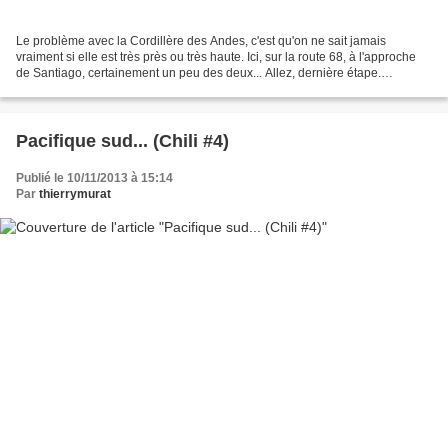
Le problème avec la Cordillère des Andes, c'est qu'on ne sait jamais
vraiment si elle est très près ou très haute. Ici, sur la route 68, à l'approche
de Santiago, certainement un peu des deux... Allez, dernière étape.
Santiago ! Chez l'ami Olivier Balez...
Pacifique sud... (Chili #4)
Publié le 10/11/2013 à 15:14
Par
thierrymurat