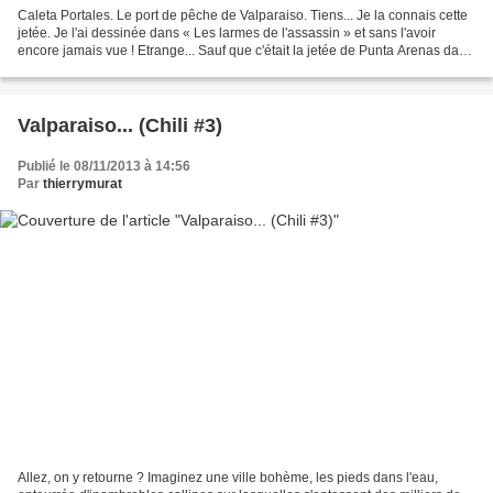
Caleta Portales. Le port de pêche de Valparaiso. Tiens... Je la connais cette
jetée. Je l'ai dessinée dans « Les larmes de l'assassin » et sans l'avoir
encore jamais vue ! Etrange... Sauf que c'était la jetée de Punta Arenas dans
le récit, tout au sud...
Valparaiso... (Chili #3)
Publié le 08/11/2013 à 14:56
Par
thierrymurat
Allez, on y retourne ? Imaginez une ville bohème, les pieds dans l'eau,