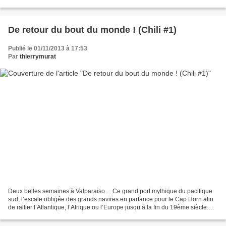
murat-escritor-de-imagenes/...
De retour du bout du monde ! (Chili #1)
Publié le 01/11/2013 à 17:53
Par
thierrymurat
Deux belles semaines à Valparaiso… Ce grand port mythique du pacifique
sud, l’escale obligée des grands navires en partance pour le Cap Horn afin
de rallier l’Atlantique, l’Afrique ou l’Europe jusqu’à la fin du 19ème siècle.
Par la suite, la construction...