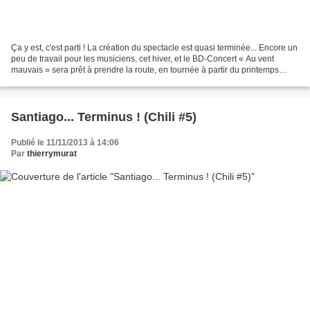
Ça y est, c'est parti ! La création du spectacle est quasi terminée... Encore un
peu de travail pour les musiciens, cet hiver, et le BD-Concert « Au vent
mauvais » sera prêt à prendre la route, en tournée à partir du printemps
prochain ! Avant-première...
Santiago... Terminus ! (Chili #5)
Publié le 11/11/2013 à 14:06
Par
thierrymurat