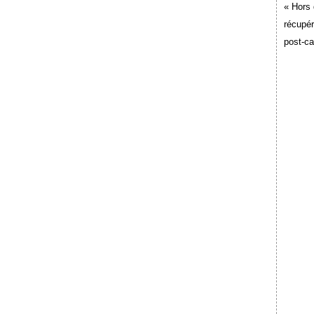
« Hors 
récupér
post-c