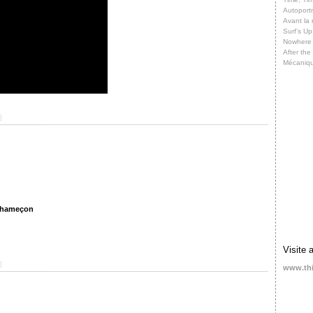
Autoportr
Avant la 
Surf’s Up
Nowhere
After th
Mécaniq
]
l'hameçon
Visite 
]
www.th