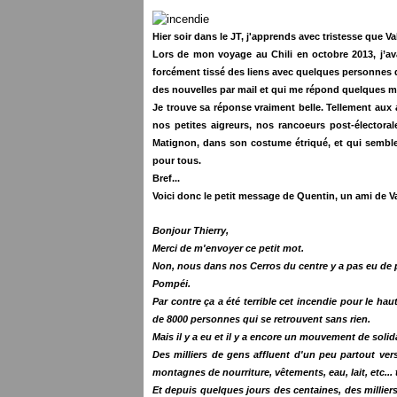
Hier soir dans le JT, j'apprends avec tristesse que V
Lors de mon voyage au Chili en octobre 2013, j’ava
forcément tissé des liens avec quelques personnes 
des nouvelles par mail et qui me répond quelques mi
Je trouve sa réponse vraiment belle.
Tellement aux 
nos petites aigreurs, nos rancoeurs post-électorale
Matignon, dans son costume étriqué, et qui semble trè
pour tous.
Bref...
Voici donc le petit message de Quentin, un ami de V
Bonjour Thierry,
Merci de m'envoyer ce petit mot.
Non, nous dans nos Cerros du centre y a pas eu de p
Pompéi.
Par contre ça a été terrible cet incendie pour le ha
de 8000 personnes qui se retrouvent sans rien.
Mais il y a eu et il y a encore un mouvement de solida
Des milliers de gens affluent d'un peu partout vers
montagnes de nourriture, vêtements, eau, lait, etc...
Et depuis quelques jours des centaines, des millier