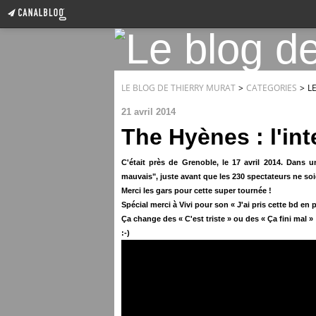
LE BLOG DE THIERRY MURAT
>
CATEGORIES
>
L
21 avril 2014
The Hyènes : l'int
C'était près de Grenoble, le 17 avril 2014. Dans
mauvais", juste avant que les 230 spectateurs ne soi
Merci les gars pour cette super tournée !
Spécial merci à Vivi pour son « J'ai pris cette bd en p
Ça change des « C'est triste » ou des
«
Ça fini mal
»
:-)