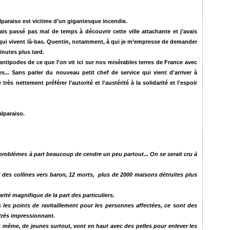
alparaiso est victime d’un gigantesque incendie.
is passé pas mal de temps à découvrir cette ville attachante et j’avais
qui vivent là-bas. Quentin, notamment, à qui je m’empresse de demander
nutes plus tard.
antipodes de ce que l'on vit ici sur nos misérables terres de France avec
s... Sans parler du nouveau petit chef de service qui vient d'arriver à
s nettement préférer l’autorité et l'austérité à la solidarité et l'espoir
alparaiso.
roblèmes à part beaucoup de cendre un peu partout... On se serait cru à
ut des collines vers baron, 12 morts, plus de 2000 maisons détruites plus
rité magnifique de la part des particuliers.
 les points de ravitaillement pour les personnes affectées, ce sont des
 très impressionnant.
s même, de jeunes surtout, vont en haut avec des pelles pour enlever les