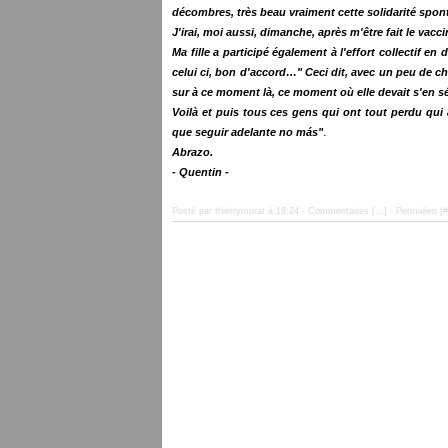
décombres, très beau vraiment cette solidarité spon
J'irai, moi aussi, dimanche, après m'être fait le vacci
Ma fille a participé également à l'effort collectif e
celui ci, bon d'accord…" Ceci dit, avec un peu de cha
sur à ce moment là, ce moment où elle devait s'en sép
Voilà et puis tous ces gens qui ont tout perdu qui a
.
que seguir adelante no más"
Abrazo.
- Quentin -
Posté par thierrymurat à 18:24 -
Commentaires [
…
]
- Permalien [
#