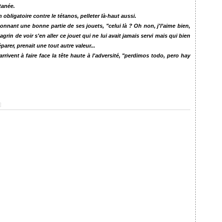
tanée.
n obligatoire contre le tétanos, pelleter là-haut aussi.
n donnant une bonne partie de ses jouets, "celui là ? Oh non, j'l’aime bien,
grin de voir s'en aller ce jouet qui ne lui avait jamais servi mais qui bien
arer, prenait une tout autre valeur...
rrivent à faire face la tête haute à l'adversité, "perdimos todo, pero hay
]