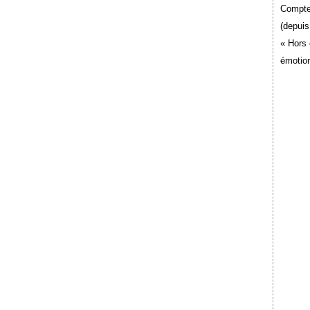
Compte
(depuis
« Hors 
émotion