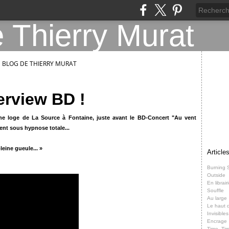
E BLOG DE THIERRY MURAT
erview BD !
 une loge de La Source à Fontaine, juste avant le BD-Concert "Au vent
ent sous hypnose totale...
leine gueule... »
Article
Burning 
Outside
En librair
Souffle
Au large
Le haut d
Invisibles
Encrage
Time, Ti