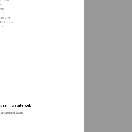
ait
nuit
 67
 around
e Gold Rush
ues
aussi mon site web !
ierrymurat.com