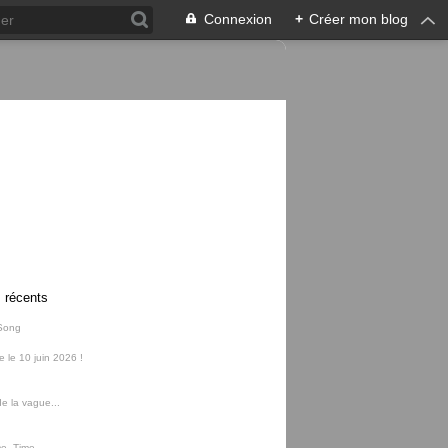
Connexion
+
Créer mon blog
s récents
Song
ie le 10 juin 2026 !
e la vague...
me, Time