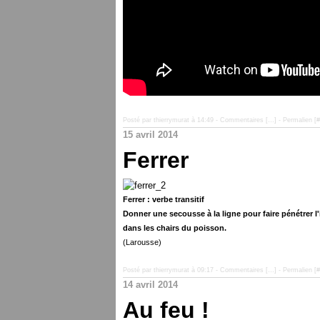
Posté par thierrymurat à 14:49 -
Commentaires [
…
]
- Permalien [
#
15 avril 2014
Ferrer
Ferrer : verbe transitif
Donner une secousse à la ligne pour faire pénétrer 
dans les chairs du poisson.
(Larousse)
Posté par thierrymurat à 09:17 -
Commentaires [
…
]
- Permalien [
#
14 avril 2014
Au feu !