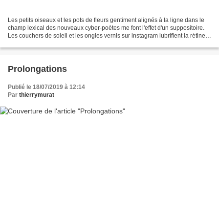
Les petits oiseaux et les pots de fleurs gentiment alignés à la ligne dans le
champ lexical des nouveaux cyber-poètes me font l'effet d'un suppositoire.
Les couchers de soleil et les ongles vernis sur instagram lubrifient la rétine
anale du post-humain...
Prolongations
Publié le 18/07/2019 à 12:14
Par
thierrymurat