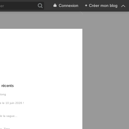
Connexion
+
Créer mon blog
s récents
Song
ie le 10 juin 2026 !
e la vague...
me, Time