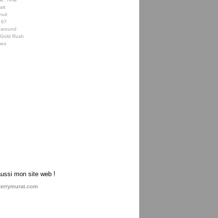
ait
nuit
 67
 around
e Gold Rush
ues
aussi mon site web !
ierrymurat.com