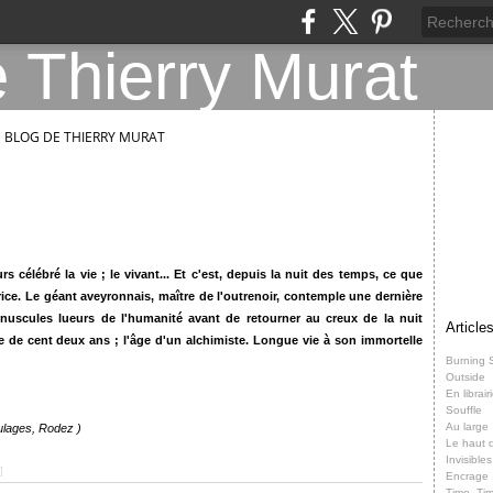
E BLOG DE THIERRY MURAT
s célébré la vie ; le vivant... Et c'est, depuis la nuit des temps, ce que
ice. Le géant aveyronnais, maître de l'outrenoir, contemple une dernière
inuscules lueurs de l'humanité avant de retourner au creux de la nuit
Article
âge de cent deux ans ; l'âge d'un alchimiste. Longue vie à son immortelle
Burning 
Outside
En librair
—
Souffle
Au large
oulages, Rodez )
Le haut d
Invisibles
]
Encrage
Time, Ti