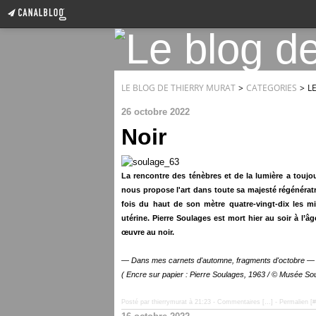
LE BLOG DE THIERRY MURAT
>
CATEGORIES
>
L
26 octobre 2022
Noir
La rencontre des ténèbres et de la lumière a toujour
nous propose l'art dans toute sa majesté régénératr
fois du haut de son mètre quatre-vingt-dix les m
utérine. Pierre Soulages est mort hier au soir à l’
œuvre au noir.
— Dans mes carnets d'automne, fragments d'octobre 
( Encre sur papier : Pierre Soulages, 1963 / © Musée S
Posté par thierrymurat à 21:23 -
Commentaires [
…
]
- Permalien [
#