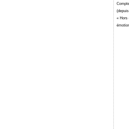
Compte
(depuis
« Hors 
émotion