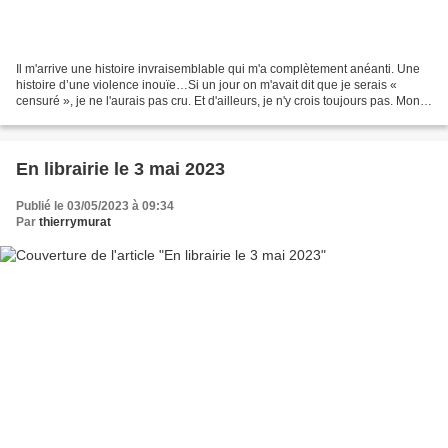
Il m'arrive une histoire invraisemblable qui m'a complètement anéanti. Une
histoire d’une violence inouïe…Si un jour on m'avait dit que je serais «
censuré », je ne l'aurais pas cru. Et d'ailleurs, je n'y crois toujours pas. Mon
prochain livre vient d’être...
En librairie le 3 mai 2023
Publié le 03/05/2023 à 09:34
Par
thierrymurat