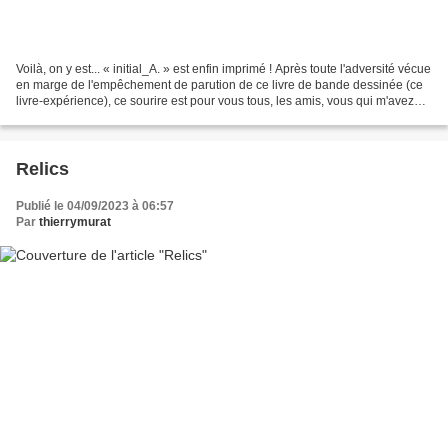
Voilà, on y est... « initial_A. » est enfin imprimé ! Après toute l'adversité vécue
en marge de l'empêchement de parution de ce livre de bande dessinée (ce
livre-expérience), ce sourire est pour vous tous, les amis, vous qui m'avez
soutenu ! Et aussi...
Relics
Publié le 04/09/2023 à 06:57
Par
thierrymurat