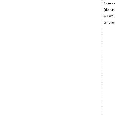
Compte
(depuis
« Hors 
émotion