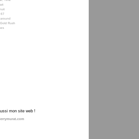
ait
nuit
 67
 around
e Gold Rush
ues
aussi mon site web !
ierrymurat.com