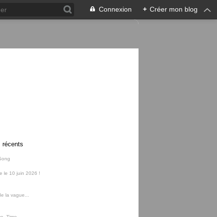
Connexion
+
Créer mon blog
s récents
Song
ie le 10 juin 2026 !
e la vague...
me, Time