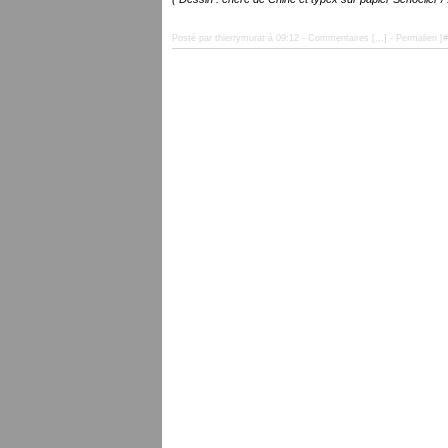
Posté par thierrymurat à 09:12 -
Commentaires [
…
]
- Permalien [
#