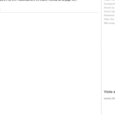
Autoportr
Avant la 
]
Surf’s Up
Nowhere
After th
Mécaniq
Visite 
www.th