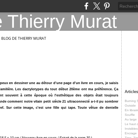
E BLOG DE THIERRY MURAT
 peux en dessiner une au détour d'une page d'un livre en cours, je saisis
amilière. Les dactylotypes du tout début 20ème ont ma préférence. Ça
Article
nt souvent à cette époque où l'esthétique des objets était toujours
Burning 
de comment notre vilain petit siècle 21 ultraconnecté a-t-il pu sombrer
Outside
Bref. Sur cette image, c'est une fille qui tape. Toute vêtue de dentelle
En librair
Souffle
Au large
Le haut d
Invisibles
Encrage
 18,5 x 10 cm / Nouveau livre en cours / Extrait de la page 30 )
Time, Ti