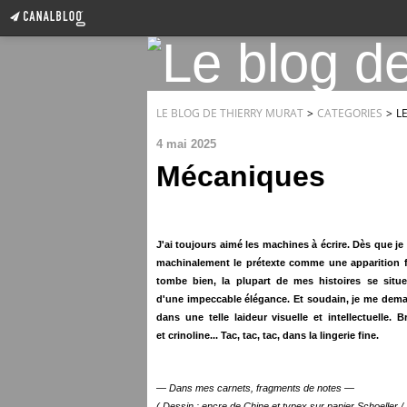
LE BLOG DE THIERRY MURAT
>
CATEGORIES
>
L
4 mai 2025
Mécaniques
J'ai toujours aimé les machines à écrire. Dès que je
machinalement le prétexte comme une apparition f
tombe bien, la plupart de mes histoires se situe
d'une impeccable élégance. Et soudain, je me deman
dans une telle laideur visuelle et intellectuelle. 
et crinoline... Tac, tac, tac, dans la lingerie fine.
— Dans mes carnets, fragments de notes —
( Dessin : encre de Chine et typex sur papier Schoeller /