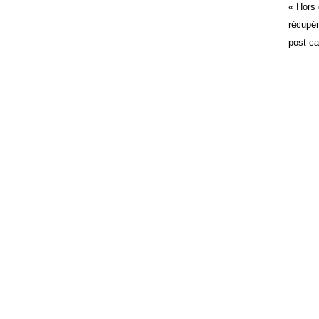
« Hors 
récupér
post-c