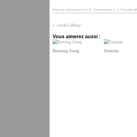
Posté par thierrymurat à 12:11 -
Commentaires [
…
]
- Permalien [
#
Laval Calling !
Vous aimerez aussi :
Burning Song
Outside