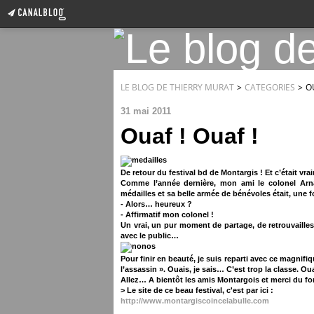
LE BLOG DE THIERRY MURAT
>
CATEGORIES
>
O
31 mai 2011
Ouaf ! Ouaf !
De retour du festival bd de Montargis ! Et c’était v
Comme l’année dernière, mon ami le colonel Arnau
médailles et sa belle armée de bénévoles était, une f
- Alors… heureux ?
- Affirmatif mon colonel !
Un vrai, un pur moment de partage, de retrouvailles
avec le public…
Pour finir en beauté, je suis reparti avec ce magnifi
l’assassin ». Ouais, je sais… C’est trop la classe. Oua
Allez… A bientôt les amis Montargois et merci du f
> Le site de ce beau festival, c'est par ici :
http://www.montargiscoincelabulle.com