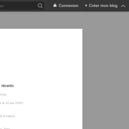
Connexion
+
Créer mon blog
s récents
Song
ie le 10 juin 2026 !
e la vague...
me, Time