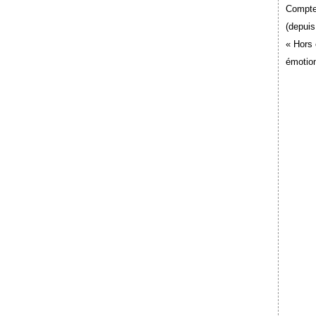
Compte
(depuis
« Hors 
émotion