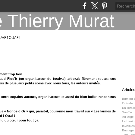
UAF ! OUAF !
raiment trop bon…
d Floc'h (co-organisateur du festival) arborait fièrement toutes ses
ois de plus, aux petits soins avec nous tous, les auteurs invités.
Article
 entre copains-auteurs, organisateurs et aussi de bien belles rencontres
Burning 
Outside
En librair
que « Nonos d’Or » qui, parait-il, couronne mon travail sur « Les larmes de
Souffle
f ! Ouaf !
Au large
ond du cœur pour tout ça.
Le haut d
Invisibles
Encrage
Time, Ti