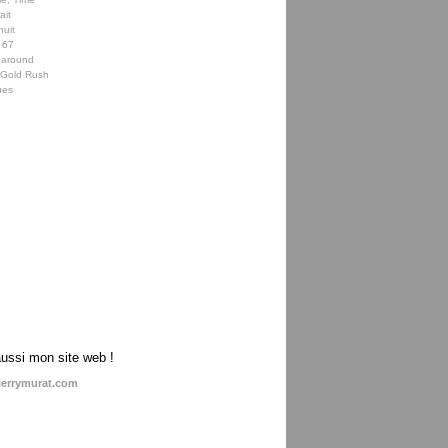
ait
nuit
 67
 around
e Gold Rush
ues
aussi mon site web !
ierrymurat.com