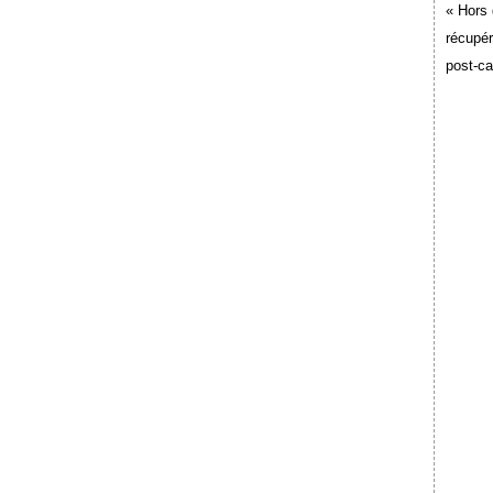
« Hors 
récupér
post-c