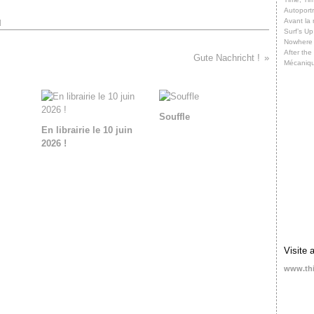
Autoportr
Avant la 
]
Surf’s Up
Nowhere
After th
Gute Nachricht !
Mécaniq
Souffle
En librairie le 10 juin
2026 !
Visite 
www.th