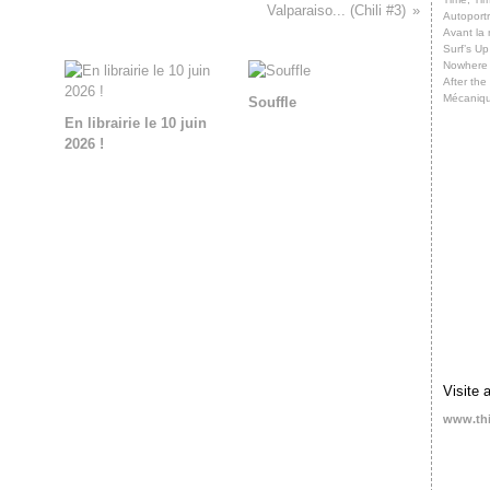
Valparaiso... (Chili #3)
Autoportr
Avant la 
Surf’s Up
Nowhere
After th
Mécaniq
Souffle
En librairie le 10 juin
2026 !
Visite 
www.th