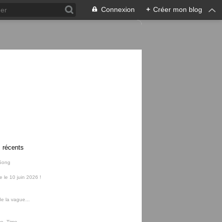
Connexion
+
Créer mon blog
s récents
Song
ie le 10 juin 2026 !
e la vague...
me, Time