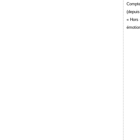
Compte
(depuis
« Hors 
émotion