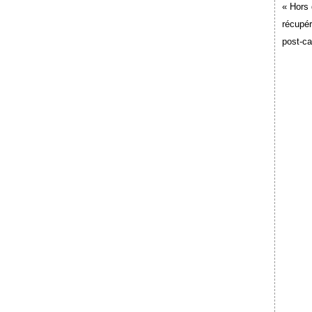
« Hors 
récupér
post-c