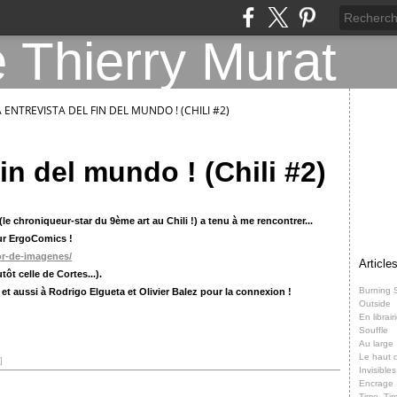
A ENTREVISTA DEL FIN DEL MUNDO ! (CHILI #2)
fin del mundo ! (Chili #2)
e chroniqueur-star du 9ème art au Chili !) a tenu à me rencontrer...
 sur ErgoComics !
tor-de-imagenes/
Article
ôt celle de Cortes...).
Burning 
 et aussi à Rodrigo Elgueta et Olivier Balez pour la connexion !
Outside
En librair
Souffle
Au large
Le haut d
]
Invisibles
Encrage
Time, Ti