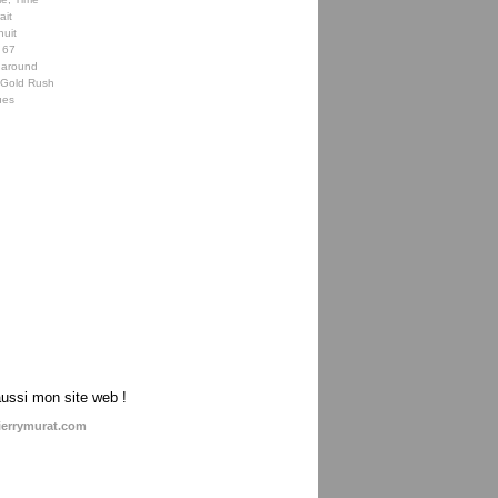
ait
nuit
 67
 around
e Gold Rush
ues
aussi mon site web !
ierrymurat.com