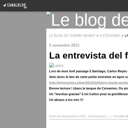
LE BLOG DE THIERRY MURAT
>
CATEGORIES
>
L
5 novembre 2013
La entrevista del 
Lors de mon bref passage à Santiago, Carlos Reyes (l
Voici donc le lien de cette petite interview en ligne
http://ergocomics.cl/wp/2013/11/thierry-murat-escri
Bonne lecture ! (dans la langue de Cervantes. Ou plut
Un "muchas gracias" à toi Carlos pour ta gentillesse
Un abrazo a los tres !!!
Posté par thierrymurat à 10:00 -
Commentaires [
…
]
- Permalien [
#