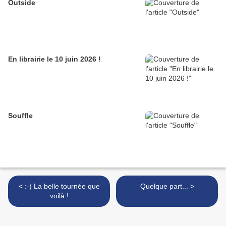
Outside
En librairie le 10 juin 2026 !
Souffle
< :-) La belle tournée que
Quelque part... >
voilà !