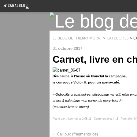
LE BLOG DE THIERRY MURAT
>
CATEGORIES
>
C
31 octobre 2017
Carnet, livre en ch
Dès l'aube, à l'heure où blanchit la campagne,
je convoque Victor H. pour un apéro-café.
– Gribouillis préparatoires, découpage narratif, mise en p
encre & café dans mon carnet de story-board
–
(nouveau livre en cours)
Posté par thierrymurat à 08:11 -
Commentaires [
…
]
- Permalien [
#
Cailloux (fragments de)