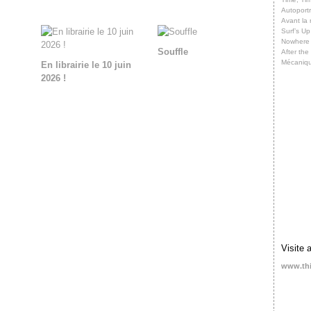
Autoportr
Avant la 
Surf’s Up
Nowhere
Souffle
After th
Mécaniq
En librairie le 10 juin
2026 !
Visite 
www.th