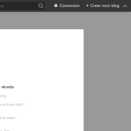
Connexion
+
Créer mon blog
s récents
Song
ie le 10 juin 2026 !
e la vague...
me, Time