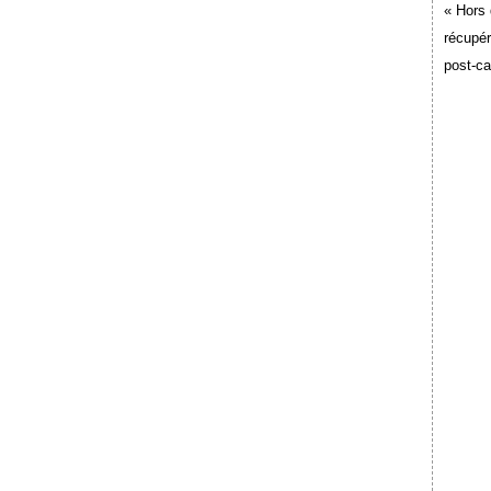
« Hors 
récupér
post-c