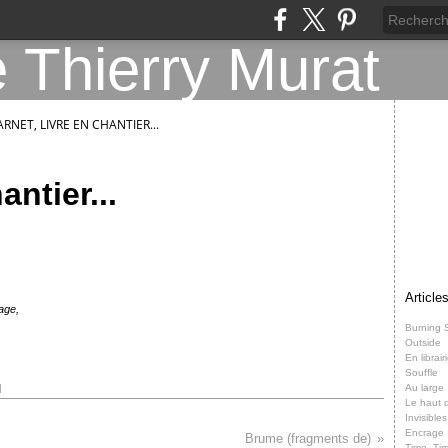
ARNET, LIVRE EN CHANTIER...
antier...
Article
age,
Burning 
Outside
En librair
Souffle
Au large
]
Le haut d
Invisibles
Encrage
Brume (fragments de)
Time, Ti