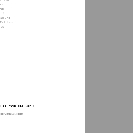
ait
nuit
 67
 around
e Gold Rush
ues
aussi mon site web !
ierrymurat.com