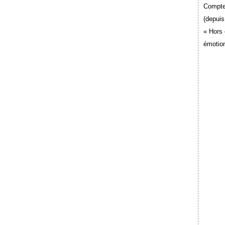
Compte
(depuis
« Hors 
émotion