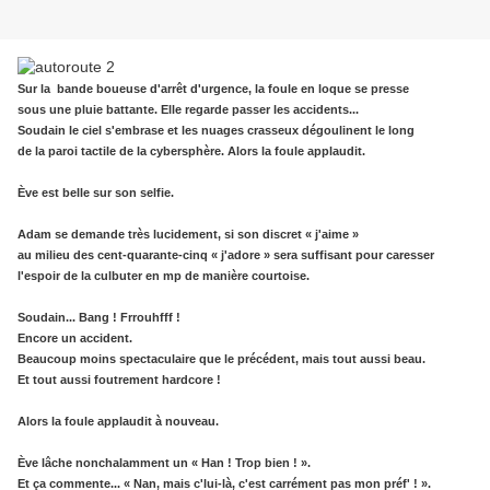
Sur la bande
boueuse
d'arrêt d'urgence, la foule en loque se presse
sous une pluie battante. Elle regarde passer les accidents...
Soudain le ciel s'embrase et les nuages crasseux dégoulinent le long
de la paroi tactile de la cybersphère. Alors la foule applaudit.
Ève est belle sur son selfie.
Adam se demande très lucidement, si son discret « j'aime »
au milieu des cent-quarante-cinq « j'adore » sera suffisant pour caresser
l'espoir de la culbuter en mp de manière courtoise.
Soudain... Bang ! Frrouhfff !
Encore un accident.
Beaucoup moins spectaculaire que le précédent, mais tout aussi beau.
Et tout aussi foutrement hardcore !
Alors la foule applaudit à nouveau.
Ève lâche nonchalamment un « Han ! Trop bien ! ».
Et ça commente... « Nan, mais c'lui-là, c'est carrément pas mon préf' ! ».