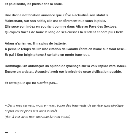
Et ça discute, les pieds dans la boue.
Une divine notification annonce que « Ève a actualisé son statut ».
Maintenant, sur son selfie, elle est entièrement nue sous la pluie.
Elle suce son index en souriant comme dans Alice au Pays des Sextoys.
Quelques traces de boue le long de ses cuisses la rendent encore plus belle.
Adam n'a rien vu. Il n'a plus de batterie.
À peine le temps de lire une citation de Gandhi écrite en blanc sur fond rose...
Et paf !
Son brightphone 8 switche en mode burn-out.
Dommage. On annonçait un splendide lynchage sur la voix rapide vers 15h43.
Encore un artiste... Accusé d'avoir été le miroir de cette civilisation putride.
Et cette pluie qui ne s'arrête pas...
– Dans mes carnets, mots en vrac,
écrire des fragments de genèse apocalyptique
et puis courir pieds nus dans la forêt –
(rien à voir avec mon nouveau livre en cours)