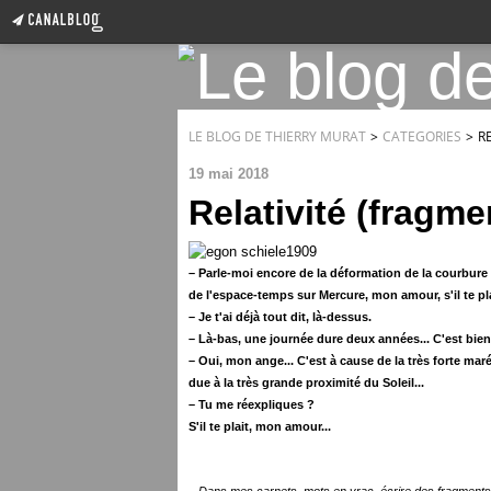
LE BLOG DE THIERRY MURAT
>
CATEGORIES
>
R
19 mai 2018
Relativité (fragme
– Parle-moi encore de la déformation de la courbure
de l'espace-temps sur Mercure,
mon amour, s'il te pla
– Je t'ai déjà tout dit, là-dessus.
– Là-bas, une journée dure deux années... C'est bien
– Oui, mon ange... C'est à cause de la très forte maré
due à la très grande proximité du Soleil...
– Tu me réexpliques ?
S'il te plait, mon amour...