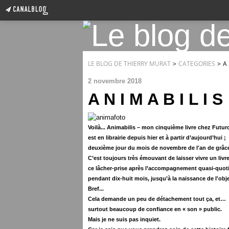
LE BLOG DE THIERRY MURAT
>
CATEGORIES
>
A 
2 novembre 2018
A N I M A B I L I S
Voilà... Animabilis – mon cinquième livre chez Futur
est en librairie depuis hier et à partir d’aujourd’hui ;
deuxième jour du mois de novembre
de l'an de grâc
C’est toujours très émouvant de laisser vivre un livre
ce lâcher-prise
après l’accompagnement quasi-quoti
pendant dix-huit mois, jusqu’à la naissance de l'obj
Bref...
Cela demande un peu de détachement tout ça, et…
surtout beaucoup de confiance en « son » public.
Mais je ne suis pas inquiet.