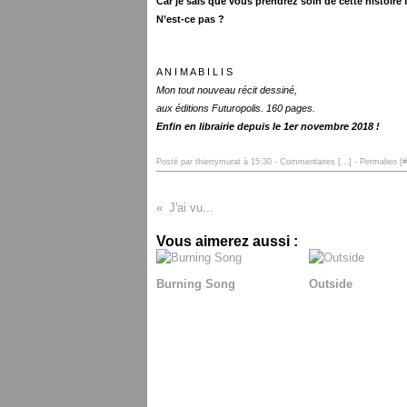
Car je sais que vous prendrez soin de cette histoire f
N’est-ce pas ?
A N I M A B I L I S
Mon tout nouveau récit dessiné,
aux éditions Futuropolis. 160 pages.
Enfin en librairie depuis le 1er novembre 2018 !
Posté par thierrymurat à 15:30 -
Commentaires [
…
]
- Permalien [
#
J'ai vu...
Vous aimerez aussi :
Burning Song
Outside