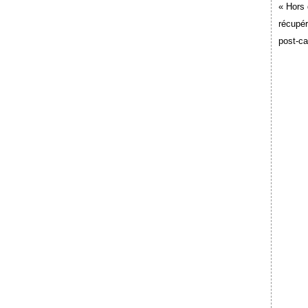
« Hors 
récupér
post-c