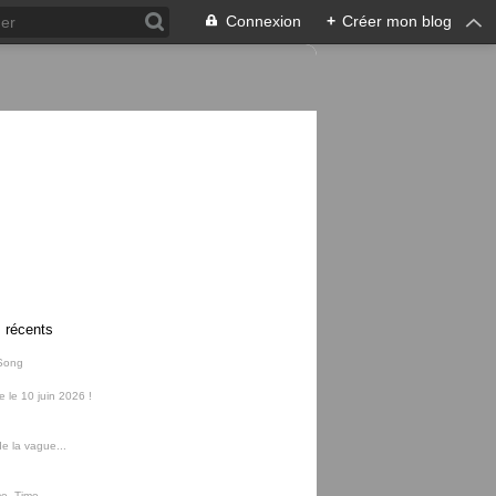
Connexion
+
Créer mon blog
s récents
Song
ie le 10 juin 2026 !
e la vague...
me, Time