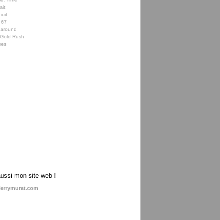
ait
nuit
 67
 around
e Gold Rush
ues
aussi mon site web !
ierrymurat.com