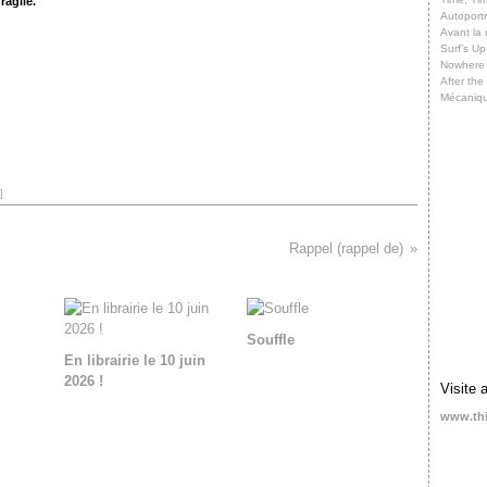
ragile.
Autoportr
Avant la 
Surf’s Up
Nowhere
After th
Mécaniq
]
Rappel (rappel de)
Souffle
En librairie le 10 juin
2026 !
Visite 
www.th