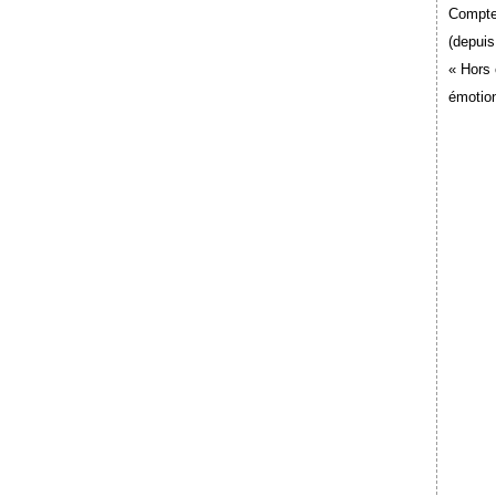
Compte
(depuis
« Hors 
émotion