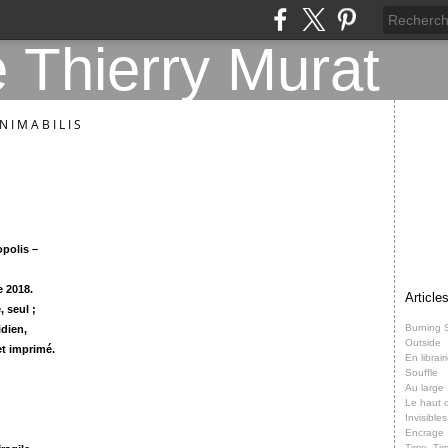
N I M A B I L I S
opolis –
e 2018.
Article
, seul ;
Burning 
dien,
Outside
et imprimé.
En librair
Souffle
Au large
Le haut d
Invisibles
Encrage
Time, Ti