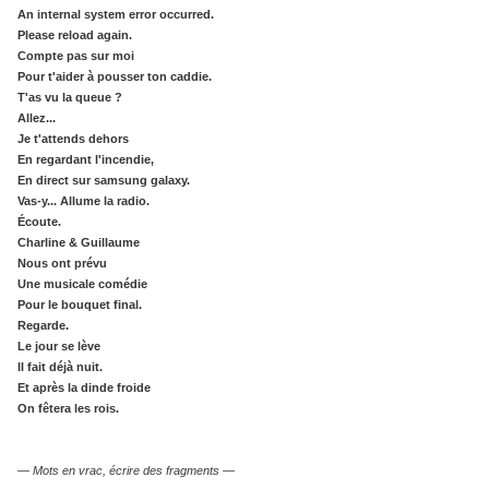
An internal system error occurred.
Please reload again.
Compte pas sur moi
Pour t'aider à pousser ton caddie.
T'as vu la queue ?
Allez...
Je t'attends dehors
En regardant l'incendie,
En direct sur samsung galaxy.
Vas-y... Allume la radio.
Écoute.
Charline & Guillaume
Nous ont prévu
Une musicale comédie
Pour le bouquet final.
Regarde.
Le jour se lève
Il fait déjà nuit.
Et après la dinde froide
On fêtera les rois.
—
Mots en vrac, écrire des fragments
—