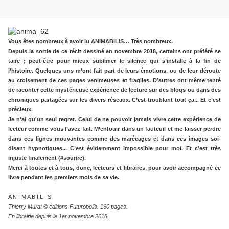
Vous êtes nombreux à avoir lu ANIMABILIS… Très nombreux.
Depuis la sortie de ce récit dessiné en novembre 2018, certains ont préféré se
taire ; peut-être pour mieux sublimer le silence qui s’installe à la fin de
l’histoire. Quelques uns m’ont fait part de leurs émotions, ou de leur déroute
au croisement de ces pages venimeuses et fragiles. D’autres ont même tenté
de raconter cette mystérieuse expérience de lecture sur des blogs ou dans des
chroniques partagées sur les divers réseaux. C’est troublant tout ça... Et c’est
précieux.
Je n'ai qu'un seul regret. Celui de ne pouvoir jamais vivre cette expérience de
lecteur comme vous l’avez fait. M’enfouir dans un fauteuil et me laisser perdre
dans ces lignes mouvantes comme des marécages et dans ces images soi-
disant hypnotiques... C’est évidemment impossible pour moi. Et c’est très
injuste finalement (#sourire).
Merci à toutes et à tous, donc, lecteurs et libraires, pour avoir accompagné ce
livre pendant les premiers mois de sa vie.
A N I M A B I L I S
Thierry Murat © éditions Futuropolis. 160 pages.
En librairie depuis le 1er novembre 2018.