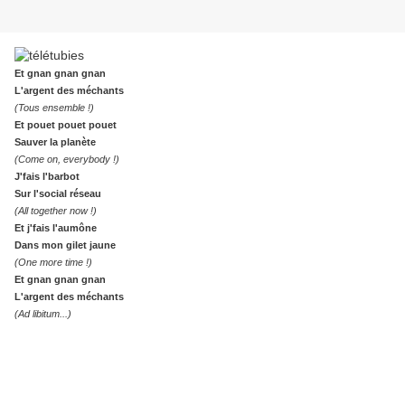
Et gnan gnan gnan
L'argent des méchants
(Tous ensemble !)
Et pouet pouet pouet
Sauver la planète
(Come on, everybody !)
J'fais l'barbot
Sur l'social réseau
(All together now !)
Et j'fais l'aumône
Dans mon gilet jaune
(One more time !)
Et gnan gnan gnan
L'argent des méchants
(Ad libitum...)