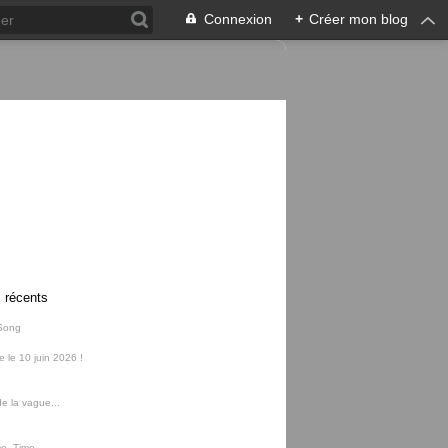
Connexion
+
Créer mon blog
s récents
Song
ie le 10 juin 2026 !
e la vague...
me, Time