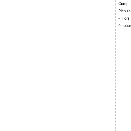
Compte
(depuis
« Hors 
émotion