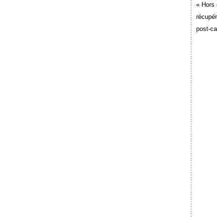
« Hors 
récupér
post-c