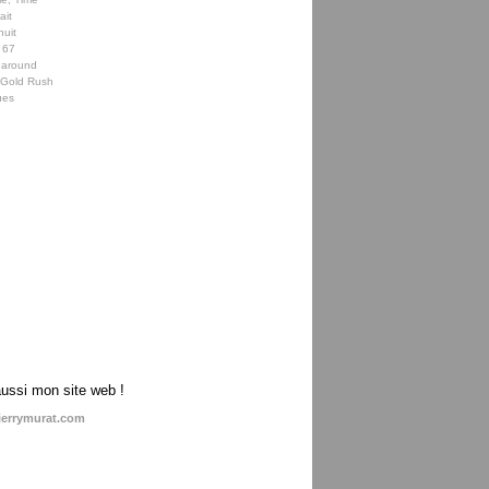
ait
nuit
 67
 around
e Gold Rush
ues
aussi mon site web !
ierrymurat.com