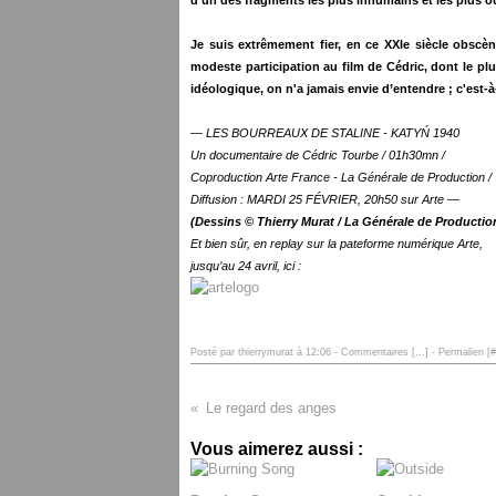
d’un des fragments les plus inhumains et les plus ou
Je suis extrêmement fier, en ce XXIe siècle obscèn
modeste participation au film de Cédric, dont le pl
idéologique, on n'a jamais envie d’entendre ; c'est-à-
— LES BOURREAUX DE STALINE - KATYŃ 1940
Un documentaire de Cédric Tourbe / 01h30mn /
Coproduction Arte France - La Générale de Production /
Diffusion : MARDI 25 FÉVRIER, 20h50 sur Arte —
(Dessins © Thierry Murat / La Générale de Productio
Et bien sûr, en replay sur la pateforme numérique Arte,
jusqu’au 24 avril, ici :
Posté par thierrymurat à 12:06 -
Commentaires [
…
]
- Permalien [
#
Le regard des anges
Vous aimerez aussi :