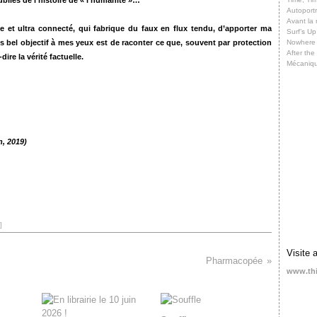
bliés de l'histoire de « l'humanité »…
Autoportr
Avant la 
e et ultra connecté, qui fabrique du faux en flux tendu, d’apporter ma
Surf’s Up
us bel objectif à mes yeux est de raconter ce que, souvent par protection
Nowhere
After th
dire la vérité factuelle.
Mécaniq
n, 2019)
]
Visite 
Pharmacopée
www.th