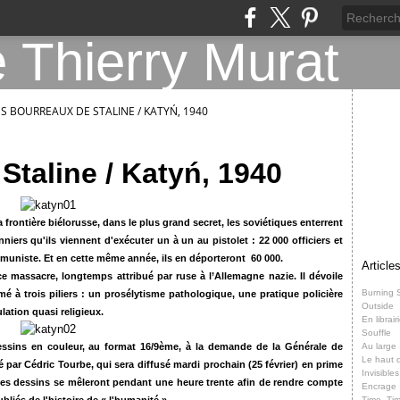
ES BOURREAUX DE STALINE / KATYŃ, 1940
Staline / Katyń, 1940
 frontière biélorusse, dans le plus grand secret, les soviétiques enterrent
rs qu'ils viennent d'exécuter un à un au pistolet : 22 000 officiers et
ommuniste. Et en cette même année, ils en déporteront 60 000.
Article
 ce massacre, longtemps attribué par ruse à l’Allemagne nazie. Il dévoile
Burning 
é à trois piliers : un prosélytisme pathologique, une pratique policière
Outside
lation quasi religieux.
En librair
Souffle
x dessins en couleur, au format 16/9ème, à la demande de la Générale de
Au large
Le haut d
é par Cédric Tourbe, qui sera diffusé mardi prochain (25 février) en prime
Invisibles
 mes dessins se mêleront pendant une heure trente afin de rendre compte
Encrage
Time, Ti