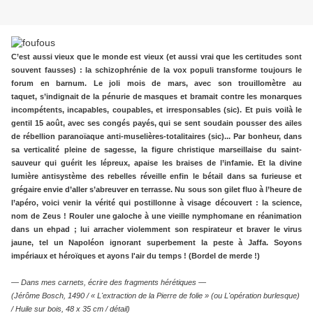
C’est aussi vieux que le monde est vieux (et aussi vrai que les certitudes sont
souvent fausses) : la schizophrénie de la vox populi transforme toujours le
forum en barnum. Le joli mois de mars, avec son trouillomètre au
taquet, s’indignait de la pénurie de masques et bramait contre les monarques
incompétents, incapables, coupables, et irresponsables (sic). Et puis voilà le
gentil 15 août, avec ses congés payés, qui se sent soudain pousser des ailes
de rébellion paranoïaque anti-muselières-totalitaires (sic)... Par bonheur, dans
sa verticalité pleine de sagesse, la figure christique marseillaise du saint-
sauveur qui guérit les lépreux, apaise les braises de l’infamie. Et la divine
lumière antisystème des rebelles réveille enfin le bétail dans sa furieuse et
grégaire envie d’aller s’abreuver en terrasse. Nu sous son gilet fluo à l’heure de
l’apéro, voici venir la vérité qui postillonne à visage découvert : la science,
nom de Zeus ! Rouler une galoche à une vieille nymphomane en réanimation
dans un ehpad ; lui arracher violemment son respirateur et braver le virus
jaune, tel un Napoléon ignorant superbement la peste à Jaffa. Soyons
impériaux et héroïques et ayons l'air du temps ! (Bordel de merde !)
— Dans mes carnets, écrire des fragments hérétiques —
(Jérôme Bosch, 1490 / « L'extraction de la Pierre de folie » (ou L'opération burlesque)
/ Huile sur bois, 48 x 35 cm / détail)