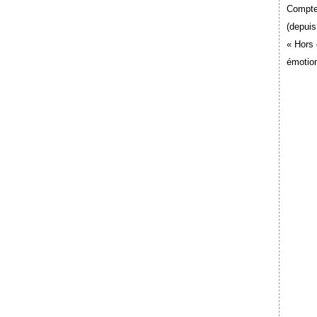
Compte
(depuis
« Hors 
émotion