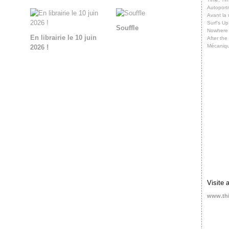
Autoportr
Avant la 
Surf’s Up
Souffle
Nowhere
En librairie le 10 juin
After th
Mécaniq
2026 !
Visite 
www.th