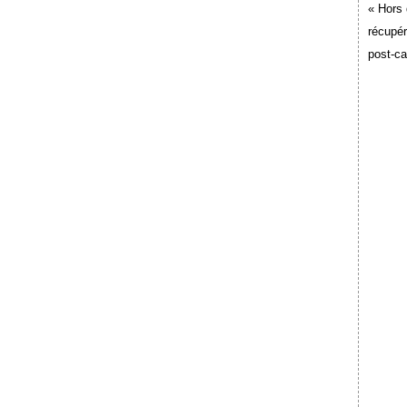
« Hors 
récupér
post-c