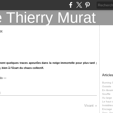
OX
lement quelques
traces apeurées dans la neige immortelle pour plus tard ;
, bien à l'écart du chaos
collectif.
Article
vés —
Burning 
Outside
En librair
]
Souffle
Au large
Le haut d
Vivant
Invisibles
Encrage
Time, Ti