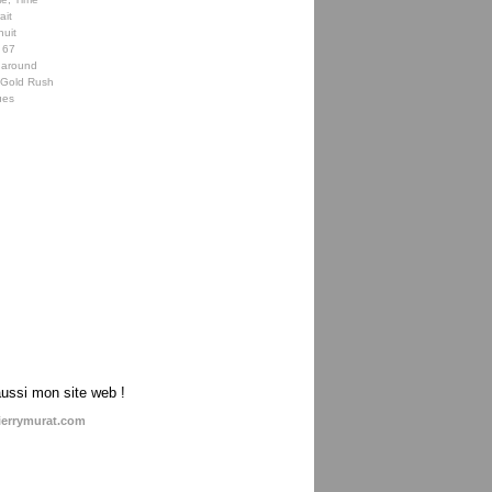
ait
nuit
 67
 around
e Gold Rush
ues
aussi mon site web !
ierrymurat.com