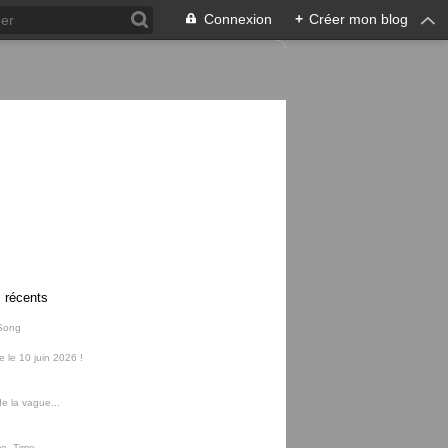
Connexion
+
Créer mon blog
s récents
Song
ie le 10 juin 2026 !
e la vague...
me, Time