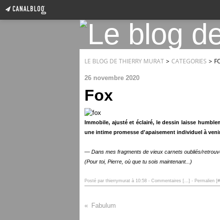
LE BLOG DE THIERRY MURAT
>
CATEGORIES
>
F
26 novembre 2020
Fox
Immobile, ajusté et éclairé, le dessin laisse humb
une intime
promesse d'apaisement individuel à venir
— Dans mes fragments de vieux carnets oubliés/retrou
(Pour toi, Pierre, où que tu sois maintenant...)
Posté par thierrymurat à 10:58 -
Commentaires [
…
]
- Permalien [
#
Fabulum