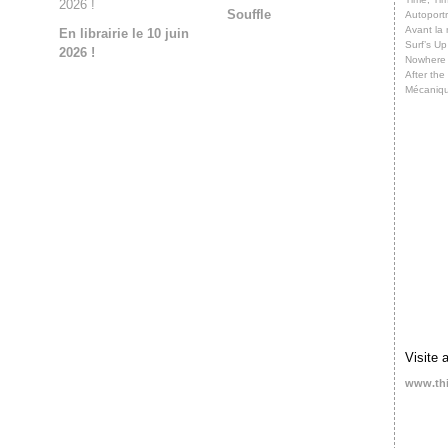
Souffle
Autoportr
Avant la 
En librairie le 10 juin
Surf’s Up
2026 !
Nowhere
After th
Mécaniq
Visite 
www.th