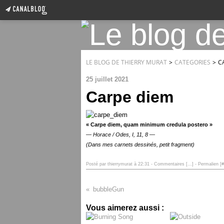
LE BLOG DE THIERRY MURAT
>
CATEGORIES
>
C
25 juillet 2021
Carpe diem
« Carpe diem, quam minimum credula postero »
— Horace / Odes, I, 11, 8 —
(Dans mes carnets dessinés, petit fragment)
Posté par thierrymurat à 22:31 -
Commentaires [
…
]
- Permalien [
#
bubbleGun
Vous aimerez aussi :