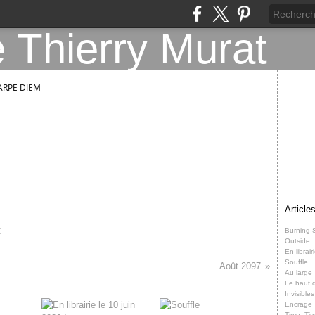
ARPE DIEM
Article
Burning 
]
Outside
En librair
Souffle
Août 2097
Au large
Le haut d
Invisibles
Encrage
Time, Ti