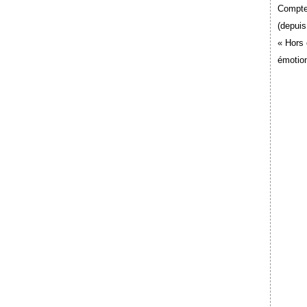
Compte
(depuis
« Hors 
émotion