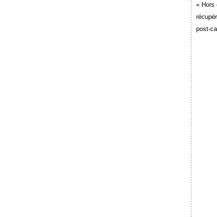
« Hors 
récupér
post-c