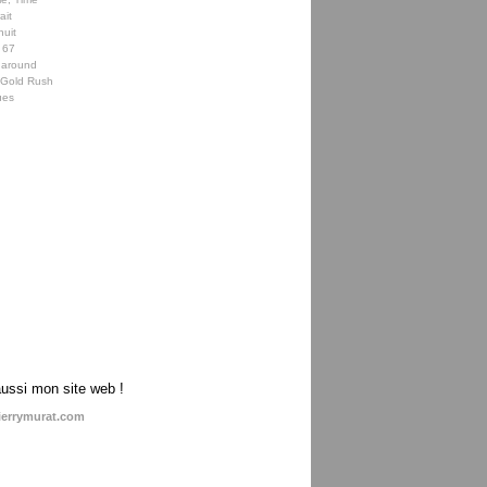
ait
nuit
 67
 around
e Gold Rush
ues
aussi mon site web !
ierrymurat.com