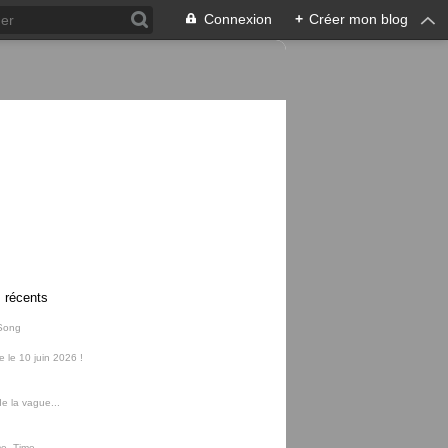
Connexion
+
Créer mon blog
s récents
Song
ie le 10 juin 2026 !
e la vague...
me, Time