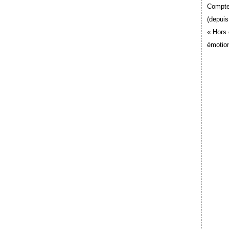
Compte
(depuis
« Hors 
émotion