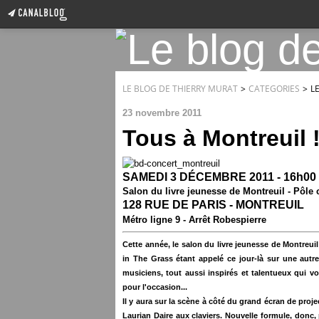
LE BLOG DE THIERRY MURAT
>
CATEGORIES
>
L
23 novembre 2011
Tous à Montreuil 
SAMEDI 3 DÉCEMBRE 2011 - 16h00
Salon du livre jeunesse de Montreuil - Pôle
128 RUE DE PARIS - MONTREUIL
Métro ligne 9 - Arrêt Robespierre
Cette année, le salon du livre jeunesse de Montreuil
in The Grass étant appelé ce jour-là sur une aut
musiciens, tout aussi inspirés et talentueux qui 
pour l'occasion...
Il y aura sur la scène à côté du grand écran de proj
Laurian Daire aux claviers.
Nouvelle formule, donc, 