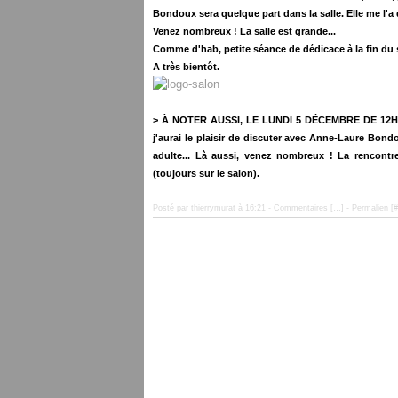
Bondoux sera quelque part dans la salle. Elle me l'a 
Venez nombreux ! La salle est grande...
Comme d'hab, petite séance de dédicace à la fin du 
A très bientôt.
> À NOTER AUSSI, LE LUNDI 5 DÉCEMBRE DE 12H
j'aurai le plaisir de discuter avec Anne-Laure Bondo
adulte... Là aussi, venez nombreux ! La rencontr
(toujours sur le salon).
Posté par thierrymurat à 16:21 -
Commentaires [
…
]
- Permalien [
#