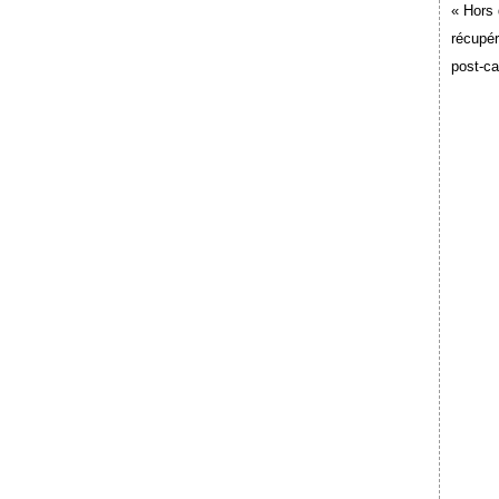
« Hors 
récupér
post-c