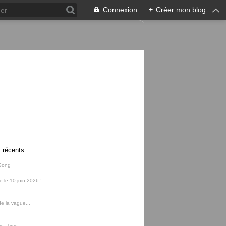
Connexion
+
Créer mon blog
s récents
Song
ie le 10 juin 2026 !
e la vague...
me, Time