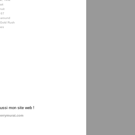
ait
nuit
 67
 around
e Gold Rush
ues
aussi mon site web !
ierrymurat.com