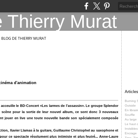
E BLOG DE THIERRY MURAT
!
 cinéma d'animation
Article
Burning 
 acceuille le BD-Concert «Les larmes de l'assassin».
Le groupe Splendor
Outside
En librair
re scène pour la sortie de leur nouvel album, ce sont donc
3 nouveaux
Souffle
vont jouer en live une toute nouvelle bande son spécialement composée
Au large
Le haut d
Invisibles
ection, Xavier Llamas à la guitare, Guillaume Christophel au saxophone et
Encrage
pour ce spectacle résolument plus intimiste et plus feutré...
Anne-Laure
Time, Ti