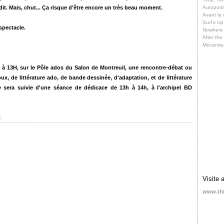
dit. Mais, chut... Ça risque d'être encore un très beau moment.
Autoportr
Avant la 
Surf’s Up
spectacle.
Nowhere
After th
Mécaniq
 à 13H
, sur l
e Pôle ados du Salon d
e Montreuil
, une rencontre-débat ou
ux, de littérature ado, de bande dessinée, d'adaptation, et de littérature
e sera suivie d'une séance de dédicace de 13h à 14h, à l'archipel BD
]
Visite 
www.th