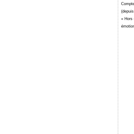
Compte
(depuis
« Hors 
émotion