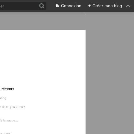
Connexion
+
Créer mon blog
s récents
Song
ie le 10 juin 2026 !
e la vague...
me, Time