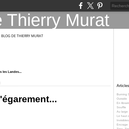
E BLOG DE THIERRY MURAT
s les Landes...
]
Article
Burning 
'égarement...
Outside
En librair
Souffle
Au large
Le haut d
Invisibles
Encrage
Time, Ti