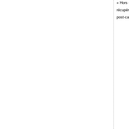
« Hors 
récupér
post-c