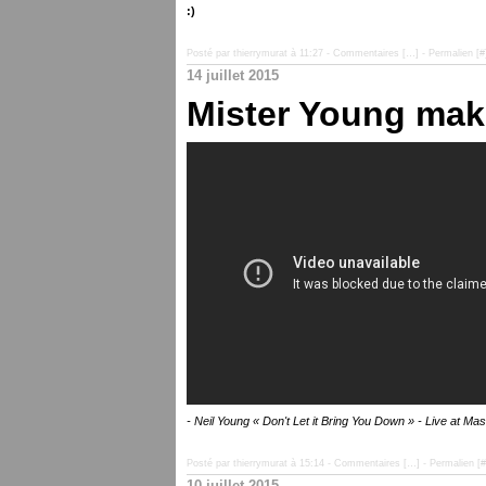
:)
Posté par thierrymurat à 11:27 -
Commentaires [
…
]
- Permalien [
#
14 juillet 2015
Mister Young mak
- Neil Young « Don't Let it Bring You Down » - Live at Mas
Posté par thierrymurat à 15:14 -
Commentaires [
…
]
- Permalien [
#
10 juillet 2015