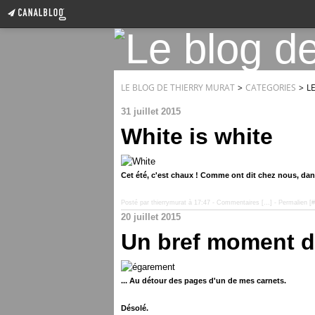
LE BLOG DE THIERRY MURAT
>
CATEGORIES
>
L
31 juillet 2015
White is white
Cet été, c'est chaux ! Comme ont dit chez nous, dan
Posté par thierrymurat à 17:47 -
Commentaires [
…
]
- Permalien [
#
20 juillet 2015
Un bref moment d
... Au détour des pages d'un de mes carnets.
Désolé.