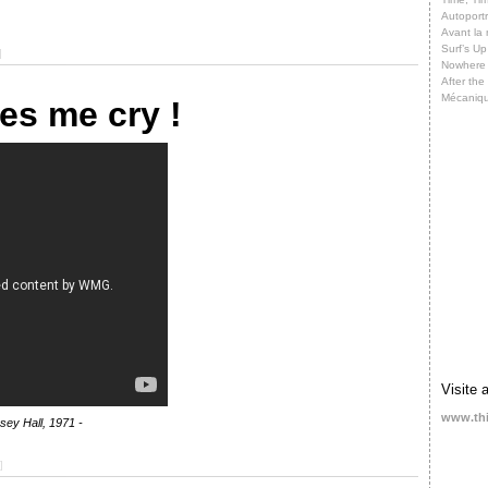
Autoportr
Avant la 
Surf’s Up
]
Nowhere
After th
Mécaniq
es me cry !
Visite 
www.th
sey Hall, 1971 -
]