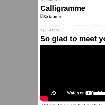
Calligramme
Posté par thierrymurat à 11:13 -
Commentaires [
…
]
- Permalien [
#
7 juillet 2015
So glad to meet y