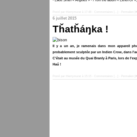
- Elliott Smith « Angeles » - From the album « Either/Or »
Posté par thierrymurat à 17:48 -
Commentaires [
…
]
- Permalien [
#
6 juillet 2015
Tȟatȟáŋka !
Il y a un an, je ramenais dans mon appareil phot
probablement sculptée par un Indien Crow, dans l'a
C'était au musée du Quai Branly à Paris, lors de l'ex
Haú !
Posté par thierrymurat à 15:15 -
Commentaires [
…
]
- Permalien [
#