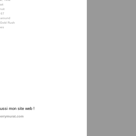
ait
nuit
 67
 around
e Gold Rush
ues
aussi mon site web !
ierrymurat.com