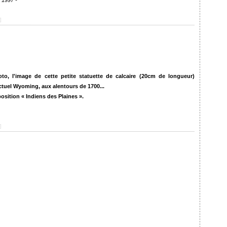
, 1997 -
]
o, l'image de cette petite statuette de calcaire (20cm de longueur)
ctuel Wyoming, aux alentours de 1700...
position « Indiens des Plaines ».
]