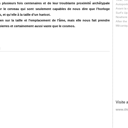
lusieurs fois centenaires et de leur troublante proximité archétypale
Autoportr
Avant la 
sur le cerveau qui sont seulement capables de nous dire que l'horloge
Surf’s Up
t qu'elle à la taille d’un haricot.
Nowhere
n sur la taille et l’emplacement de l’âme, mais elle nous fait prendre
After th
Mécaniq
 pierres et certainement aussi vaste que le cosmos.
]
Visite 
www.th