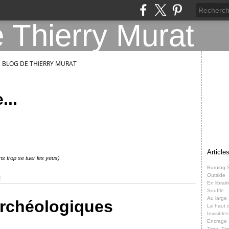
E BLOG DE THIERRY MURAT
...
Article
sans trop se tuer les yeux)
Burning 
Outside
]
En librair
Souffle
Au large
archéologiques
Le haut d
Invisibles
Encrage
Time, Ti