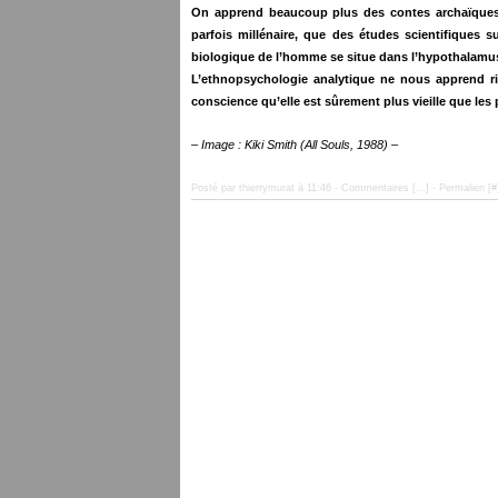
On apprend beaucoup plus des contes archaïques p
parfois millénaire, que des études scientifiques 
biologique de l’homme se situe dans l’hypothalamus, e
L’ethnopsychologie analytique ne nous apprend rie
conscience qu’elle est sûrement plus vieille que les
– Image : Kiki Smith (All Souls, 1988) –
Posté par thierrymurat à 11:46 -
Commentaires [
…
]
- Permalien [
#