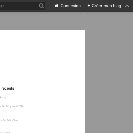
Connexion
+
Créer mon blog
s récents
Song
ie le 10 juin 2026 !
e la vague...
me, Time