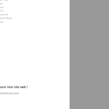
ait
nuit
 67
 around
e Gold Rush
ues
aussi mon site web !
ierrymurat.com