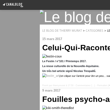
LE BLOG DE THIERRY MURAT
>
CATEGORIES
>
L
15 mars 2017
Celui-Qui-Raconte
Le Festin / n°101 / Printemps 2017.
La revue culturelle de la Nouvelle-Aquitaine.
Un très bel article signé Nicolas Trespallé.
(on clique sur l'article pour lire un peu... 
Posté par thierrymurat à 17:50 -
Commentaires [
…
]
- Permalien [
#
9 mars 2017
Fouilles psycho-