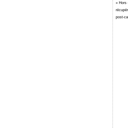
« Hors 
récupér
post-c