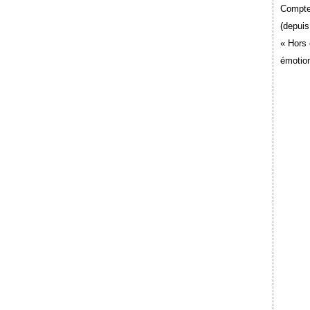
Compte
(depuis
« Hors 
émotion