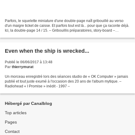
Parfois, le squelette miniature d'une double-page naît gribouillé au verso
d'un maigre ticket de caisse. Et parfois tout est là... pour que ça raconte déjà.
Ici, la double-page 14 / 15. – Gribouillis préparatoires, story-board –
(nouveau livre en cou...
Even when the ship is wrecked...
Publié le 06/06/2017 à 13:48
Par
thierrymurat
Un morceau enregistré lors des séances studio de « OK Computer » jamais
publié et tout juste exumé à l'occasion des 20 ans de l'album mytique. –
Radiohead « I Promise » inédit - 1997 –
Hébergé par Canalblog
Top articles
Pages
Contact