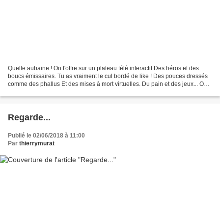
Quelle aubaine ! On t'offre sur un plateau télé interactif Des héros et des
boucs émissaires. Tu as vraiment le cul bordé de like ! Des pouces dressés
comme des phallus Et des mises à mort virtuelles. Du pain et des jeux... On
déterre les morts pour les...
Regarde...
Publié le 02/06/2018 à 11:00
Par
thierrymurat