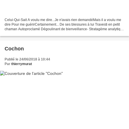
Celui-Qui-Sait A voulu me dire...Je n'avais rien demandéMais il a voulu me
dire Pour me guérirCertainement... De ses blessures à lui Travesti en petit
chaman Autoproclamé Dégoulinant de bienveillance- Stratagème analytique
De l'enculade thérapeutique...
Cochon
Publié le 24/06/2018 à 10:44
Par
thierrymurat