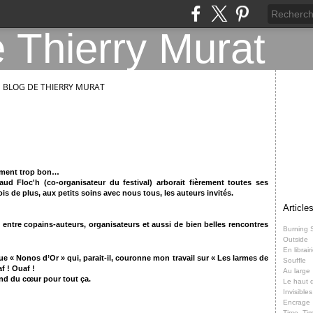
E BLOG DE THIERRY MURAT
raiment trop bon…
d Floc'h (co-organisateur du festival) arborait fièrement toutes ses
ois de plus, aux petits soins avec nous tous, les auteurs invités.
Article
 entre copains-auteurs, organisateurs et aussi de bien belles rencontres
Burning 
Outside
En librair
que « Nonos d’Or » qui, parait-il, couronne mon travail sur « Les larmes de
Souffle
f ! Ouaf !
Au large
ond du cœur pour tout ça.
Le haut d
Invisibles
Encrage
Time, Ti