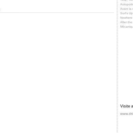
Autoportr
Avant la 
]
Surf’s Up
Nowhere
After th
Mécaniq
Visite 
www.th