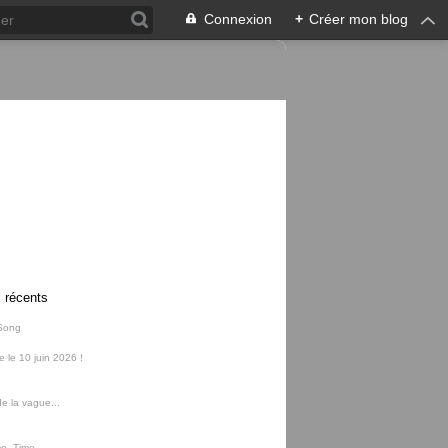
Connexion
+
Créer mon blog
s récents
Song
ie le 10 juin 2026 !
e la vague...
me, Time