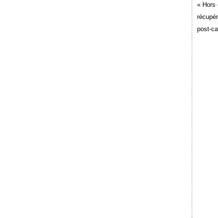
« Hors 
récupér
post-c