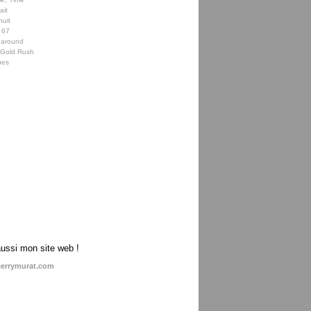
ait
nuit
 67
 around
e Gold Rush
ues
aussi mon site web !
ierrymurat.com