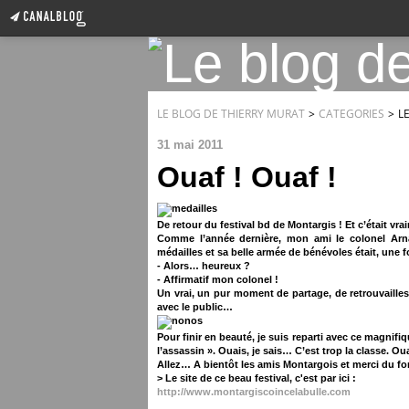
LE BLOG DE THIERRY MURAT
>
CATEGORIES
>
L
31 mai 2011
Ouaf ! Ouaf !
De retour du festival bd de Montargis ! Et c’était v
Comme l’année dernière, mon ami le colonel Arnau
médailles et sa belle armée de bénévoles était, une f
- Alors… heureux ?
- Affirmatif mon colonel !
Un vrai, un pur moment de partage, de retrouvailles
avec le public…
Pour finir en beauté, je suis reparti avec ce magnifi
l’assassin ». Ouais, je sais… C’est trop la classe. Oua
Allez… A bientôt les amis Montargois et merci du f
> Le site de ce beau festival, c'est par ici :
http://www.montargiscoincelabulle.com