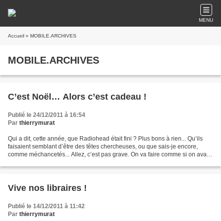
MENU
Accueil
» MOBILE.ARCHIVES
MOBILE.ARCHIVES
C’est Noël… Alors c’est cadeau !
Publié le 24/12/2011 à 16:54
Par
thierrymurat
Qui a dit, cette année, que Radiohead était fini ? Plus bons à rien... Qu’ils
faisaient semblant d’être des têtes chercheuses, ou que sais-je encore,
comme méchancetés... Allez, c’est pas grave. On va faire comme si on avait
rien entendu. Joyeux Noël...
Vive nos libraires !
Publié le 14/12/2011 à 11:42
Par
thierrymurat