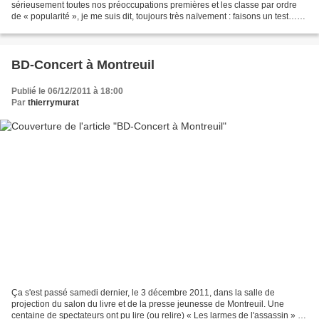
sérieusement toutes nos préoccupations premières et les classe par ordre
de « popularité », je me suis dit, toujours très naïvement : faisons un test…
Une sorte d’abécédaire Deleuze version...
BD-Concert à Montreuil
Publié le 06/12/2011 à 18:00
Par
thierrymurat
Ça s'est passé samedi dernier, le 3 décembre 2011, dans la salle de
projection du salon du livre et de la presse jeunesse de Montreuil. Une
centaine de spectateurs ont pu lire (ou relire) « Les larmes de l'assassin » au