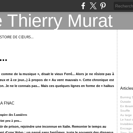
ISTOIRE DE CŒURS...
..
e comme de la musique », disait le vieux Ferré...
Alors je ne résiste pas à
yeux et à ce jour...) à propos de « Au vent mauvais ».
Cette chronique est
Dijon. Je ne le connais pas... Mais ces quelques lignes en forme de « haïkus
Article
Burning 
Outside
LA FNAC
En librair
Souffle
mpire des Lumières
Au large
Le haut d
eint peu à peu...
Invisibles
tir de prison, rejoindre une inconnue en Italie.
Remonter le temps au
Encrage
ant d'une Volvo :
un passé sans fantômes,
juste le souvenir des disparus
Time, Ti