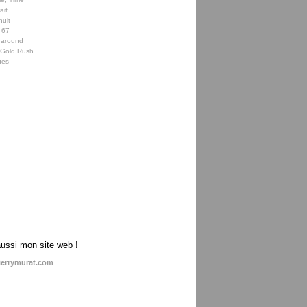
ait
nuit
 67
 around
e Gold Rush
ues
aussi mon site web !
ierrymurat.com