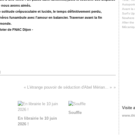
Autoportr
 nous avons aimés.
Avant la 
 solitude crépusculaire et lucide,
le temps définitivement perdu,
Surf’s Up
héros funambule avec l'amour en balancier.
Traverser avant la fin
Nowhere
After th
monde.
Mécaniq
livier de FNAC Dijon -
]
« L'étrange pouvoir de séduction d'Abel Mérian... »
Visite 
Souffle
www.th
En librairie le 10 juin
2026 !