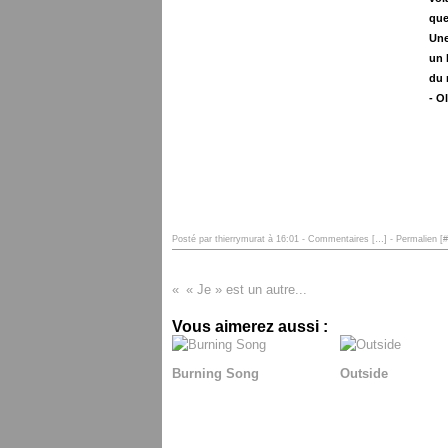
que
Une
un 
du 
- O
Posté par thierrymurat à 16:01 -
Commentaires [
…
]
- Permalien [
#
« Je » est un autre...
Vous aimerez aussi :
Burning Song
Outside