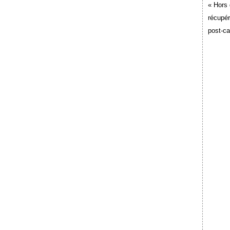
« Hors 
récupér
post-c