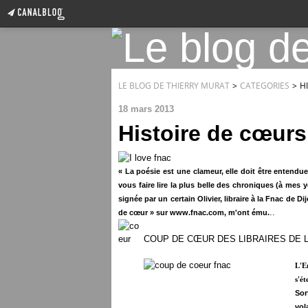
LE BLOG DE THIERRY MURAT
>
CATEGORIES
>
H
18 mars 2013
Histoire de cœurs.
« La poésie est une clameur, elle doit être entendu
vous faire lire la plus belle des chroniques (à mes 
signée par un certain Olivier, libraire à la Fnac de 
..
de cœur » sur www.fnac.com, m'ont ému.
COUP DE CŒUR DES LIBRAIRES DE 
L'E
s'ét
Sor
vol