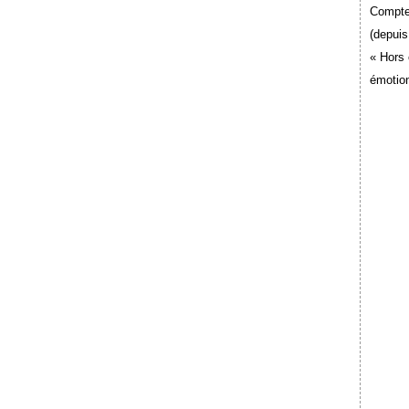
Compte
(depuis
« Hors 
émotion