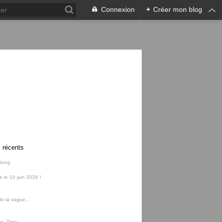
Connexion
+
Créer mon blog
s récents
Song
ie le 10 juin 2026 !
e la vague...
me, Time