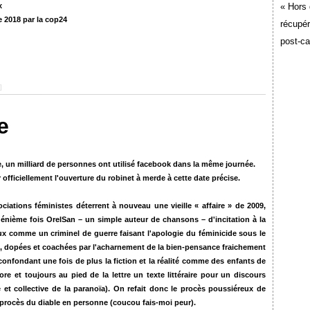
ux
« Hors 
e 2018 par la cop24
récupér
post-c
]
e
e, un milliard de personnes ont utilisé facebook dans la même journée.
officiellement l'ouverture du robinet à merde à cette date précise.
ations féministes déterrent à nouveau une vieille « affaire » de 2009,
e énième fois OrelSan –
un simple auteur de chansons –
d'incitation à la
aux
comme un criminel de guerre faisant l'apologie du féminicide sous le
ire, dopées et coachées par l'acharnement de la bien-pensance fraichement
confondant une fois de plus la fiction et la réalité comme des enfants de
re et toujours au pied de la lettre un texte littéraire pour un discours
et collective de la paranoïa). On refait donc le procès poussiéreux de
e procès du diable en personne (coucou fais-moi peur).