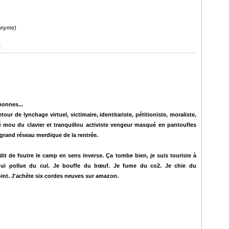
anonyme)
]
bonnes...
r de lynchage virtuel, victimaire, identitariste, pétitioniste, moraliste,
é mou du clavier et tranquillou activiste vengeur masqué en pantoufles
 grand réseau merdique de la rentrée.
dit de foutre le camp en sens inverse.
Ça tombe bien, je suis touriste à
ui pollue du cul.
Je bouffe du bœuf.
Je fume du co2.
Je chie du
oint.
J'achète six cordes neuves sur amazon.