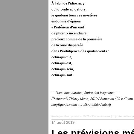
À l'abri de l'idiocracy
qui gronde au dehors,
je garderai tous ces mystères
endormis d'épines
à l'intérieur d'un œuf
de phœnix incendiaire,
précieux comme de la poussière
de licorne
dispersée
dans l'indulgence des quatre-vents :
celui-qui-fut,
celui-qui-est,
celui-qui-sera,
celui-qui-sait.
— Dans mes carnets, écrire des fragments —
(Peinture © Thierry Murat, 2019 / Semence / 29 x 42 cm 
acrylique blanche sur tôle rouillée / détail)
Posté par thierrymurat à 10:21 -
Commentaires [
…
]
- Permalien [
#
14 août 2019
Les prévisions m