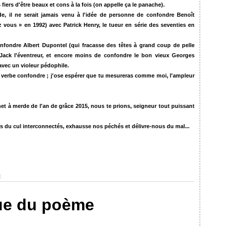
fiers d'être beaux et cons à la fois (on appelle ça le panache).
de, il ne serait jamais venu à l'idée de personne de confondre Benoît
z vous » en 1992) avec Patrick Henry, le tueur en série des seventies en
onfondre Albert Dupontel (qui fracasse des têtes à grand coup de pelle
 Jack l'éventreur, et encore moins de confondre le bon vieux Georges
avec un violeur pédophile.
, le verbe confondre ; j'ose espérer que tu mesureras comme moi, l'ampleur
inet à merde de l'an de grâce 2015, nous te prions, seigneur tout puissant
us du cul interconnectés, exhausse nos péchés et délivre-nous du mal...
]
ue du poème