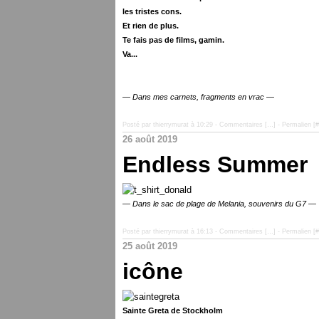
les tristes cons.
Et rien de plus.
Te fais pas de films, gamin.
Va...
— Dans mes carnets, fragments en vrac —
Posté par thierrymurat à 10:29 -
Commentaires [
…
]
- Permalien [
#
26 août 2019
Endless Summer
— Dans le sac de plage de Melania, souvenirs du G7 —
Posté par thierrymurat à 16:13 -
Commentaires [
…
]
- Permalien [
#
25 août 2019
icône
Sainte Greta de Stockholm