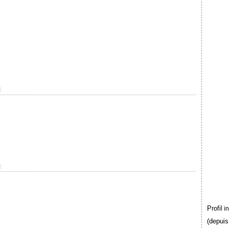
]
]
Profil
i
(depuis