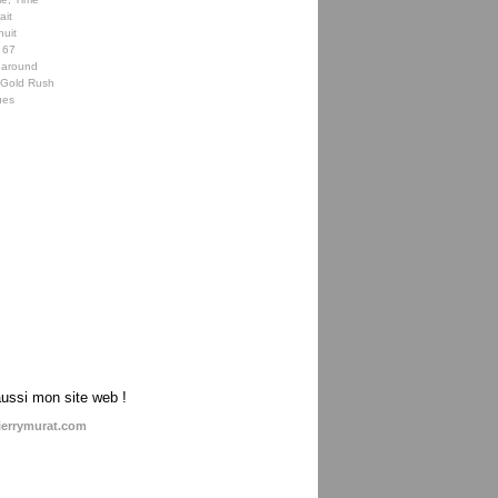
ait
nuit
 67
 around
e Gold Rush
ues
aussi mon site web !
ierrymurat.com