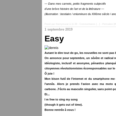
— Dans mes carnets, petits fragments subjectifs
d'une brève histoire de l'art et de la littérature —
(illustration : bestiaire / enluminure du XIIIème siècle / 
Posté par thierrymurat à 11:39 -
Commentaires [
…
]
- Permalien [
#
1 septembre 2019
Easy
Autant le dire tout de go, les nouvelles ne sont pas 
On annonce pour septembre, un sévère et radical retou
idéologiste, inclusif et anonyme, pénardos planqu
citoyennes révolutionnistes écoresponsables sur le
Ô joie !
Mon bison futé de l'internet et du smartphone me 
l'année.
Alors j
e prends l'avion avec
ma moto q
carbone.
J'écris au masculin singulier, sans point-p
Et...
I m free to sing my song
(though it gets out of time).
Bonne rentrée à vous !