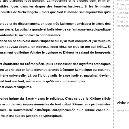
s des plafonds rose bonbon. La modernité et le progrès sont enfin en
Autoportr
ldés, lovés dans les drapés des femelles lascives... Si les féministes
Avant la 
 couilles de Michelangelo – alors que tout le monde sait aujourd'hui qu'il
Surf’s Up
Nowhere
After th
langue et du discernement, on peut très facilement envisager le siècle des
Mécaniq
 siècle. La voilà, la grande et belle idée de ce fantasme encyclopédique
 confondre le savoir avec la connaissance.
ance on se fourvoie dans l'impasse du « j'ai tout compris et j'ai toujours
n nouveau dogme, un nouveau jouet idéal, un truc en toc qui brille... Si
geusement guillotiné Voltaire le cynique et Diderot le salaud de bourgeois
 et étouffante du XXème siècle, puis l'assassinat des mystères archaïques
ient appris aux enfants devenus grands à écouter la musique du cœur du
nerie universelle. Là où l'idiot ; jadis le sage isolé et marginal, devient
ent tout sur tout, même sur ce qu'ils ne connaissent pas.
est cons et vulgaires.
estige intime du Sacré – sans le religieux. C'est ce que le XIXème siècle
Visite 
bien accorder aux impressionnistes du tout début XXème, aux pictorialistes
inaire, la souveraineté esthétique autoproclamée d'un ultime chant du
www.th
 Coffe, n'est que du jambon polyphosphaté.