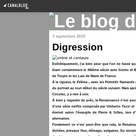
3 septembre 2019
Digression
Esthétiquement, j'ai bien peur que l'on ne fasse qu
étant certainement le XIIIème siècle avec Giotto di
de Troyes et les Lais de Marie de France.
À la rigueur, le XVème... avec les Primitifs flamands
du portrait au tout début du siècle suivant. Mais aprè
Circulez, y a rien à voir.
À bien y regarder de près, la Renaissance n'est peu
d'une série netflix composée par Umberto Tozzi et 
éternel selon l'évangile de Pierre & Gilles, lor
alternative.
Finalement ce n'est peut-être que cela, la Renais
léchées, presque fluo, démago, vulgaires. Du storyt