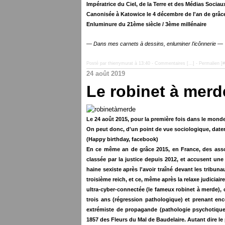
Impératrice du Ciel, de la Terre et des Médias Socia
Canonisée à Katowice le 4 décembre de l'an de grâc
Enluminure du 21ème siècle / 3ème millénaire
— Dans mes carnets à dessins, enluminer l'icônnerie —
Posté par thierrymurat à 13:40 -
Commentaires [
…
]
- Permalien [
#
24 août 2019
Le robinet à merd
Le 24 août 2015, pour la première fois dans le mond
On peut donc, d'un point de vue sociologique, dater 
(Happy birthday, facebook)
En ce même an de grâce 2015, en France, des associ
classée par la justice depuis 2012, et accusent un
haine sexiste après l'avoir traîné
devant les tribun
troisième reich, et ce, même après la relaxe judicia
ultra-cyber-connectée (le fameux robinet à merde), 
trois ans (régression pathologique) et prenant enco
extrémiste de propagande (pathologie psychotique 
1857 des Fleurs du Mal de Baudelaire. Autant dire l