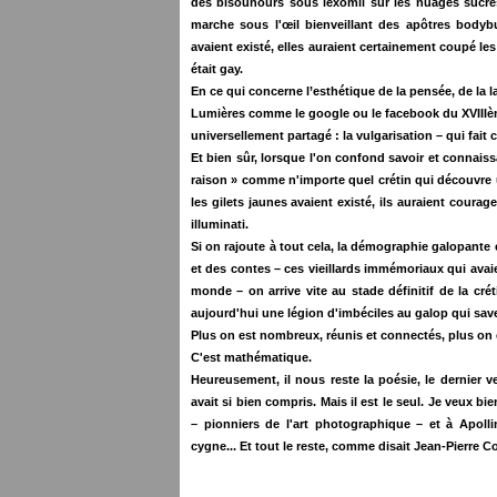
des bisounours sous lexomil sur les nuages sucré
marche sous l'œil bienveillant des apôtres bodybui
avaient existé, elles auraient certainement coupé les
était gay.
En ce qui concerne l’esthétique de la pensée, de la 
Lumières comme le google ou le facebook du XVIIIème
universellement partagé : la vulgarisation – qui fait
Et bien sûr, lorsque l'on confond savoir et connaiss
raison » comme n'importe quel crétin qui découvre u
les gilets jaunes avaient existé, ils auraient coura
illuminati.
Si on rajoute à tout cela, la démographie galopante
et des contes – ces vieillards immémoriaux qui ava
monde – on arrive vite au stade définitif de la créti
aujourd'hui une légion d'imbéciles au galop qui sav
Plus on est nombreux, réunis et connectés, plus on 
C'est mathématique.
Heureusement, il nous reste la poésie, le dernier v
avait si bien compris. Mais il est le seul. Je veux 
– pionniers de l'art photographique – et à Apoll
cygne... Et tout le reste, comme disait Jean-Pierre