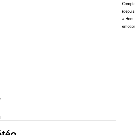
Compte
(depuis
« Hors 
émotion
/
]
étéo