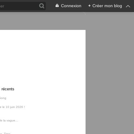
Connexion
+
Créer mon blog
s récents
Song
ie le 10 juin 2026 !
e la vague...
me, Time