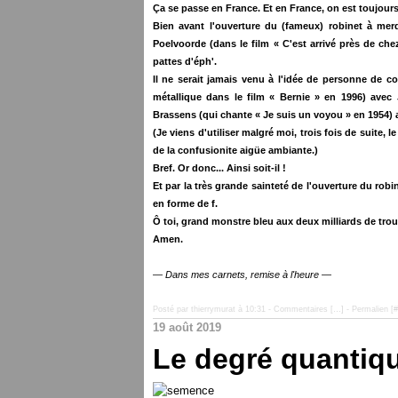
Ça se passe en France. Et en France, on est toujours 
Bien avant l'ouverture du (fameux) robinet à mer
Poelvoorde (dans le film « C'est arrivé près de che
pattes d'éph'.
Il ne serait jamais venu à l'idée de personne de c
métallique dans le film « Bernie » en 1996) avec
Brassens (qui chante « Je suis un voyou » en 1954) 
(Je viens d'utiliser malgré moi, trois fois de suite
de la confusionite aigüe ambiante.)
Bref. Or donc... Ainsi soit-il !
Et par la très grande sainteté de l'ouverture du rob
en forme de f.
Ô toi, grand monstre bleu aux deux milliards de tro
Amen.
— Dans mes carnets, remise à l'heure —
Posté par thierrymurat à 10:31 -
Commentaires [
…
]
- Permalien [
#
19 août 2019
Le degré quantiq