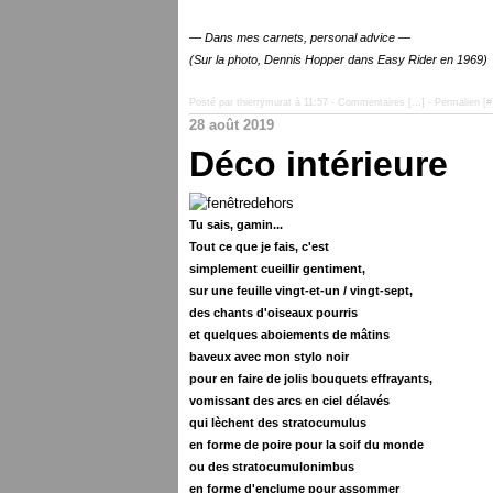
— Dans mes carnets, personal advice —
(Sur la photo, Dennis Hopper dans Easy Rider en 1969)
Posté par thierrymurat à 11:57 -
Commentaires [
…
]
- Permalien [
#
28 août 2019
Déco intérieure
Tu sais, gamin...
Tout ce que je fais, c'est
simplement cueillir gentiment,
sur une feuille vingt-et-un / vingt-sept,
des chants d'oiseaux pourris
et quelques aboiements de mâtins
baveux avec mon stylo noir
pour en faire de jolis bouquets effrayants,
vomissant des arcs en ciel délavés
qui lèchent des stratocumulus
en forme de poire pour la soif du monde
ou des stratocumulonimbus
en forme d'enclume pour assommer