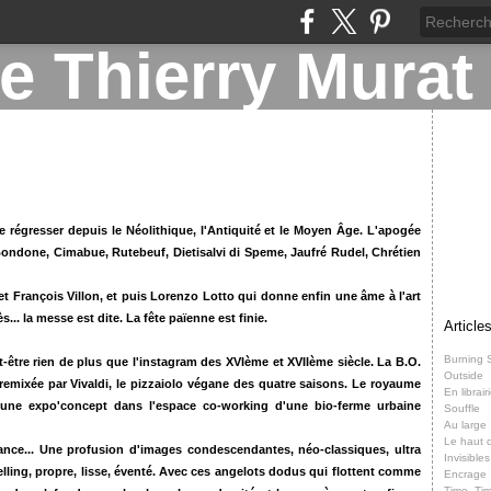
e régresser depuis le Néolithique, l'Antiquité et le Moyen Âge. L'apogée
 Bondone, Cimabue, Rutebeuf, Dietisalvi di Speme, Jaufré Rudel, Chrétien
 et François Villon, et puis Lorenzo Lotto qui donne enfin une âme à l'art
s... la messe est dite. La fête païenne est finie.
Article
Burning 
t-être rien de plus que l'instagram des XVIème et XVIIème siècle. La B.O.
Outside
remixée par Vivaldi, le pizzaiolo végane des quatre saisons. Le royaume
En librair
s d'une expo'concept dans l'espace co-working d'une bio-ferme urbaine
Souffle
Au large
Le haut d
sance... Une profusion d'images condescendantes, néo-classiques, ultra
Invisibles
elling, propre, lisse, éventé. Avec ces angelots dodus qui flottent comme
Encrage
Time, Ti